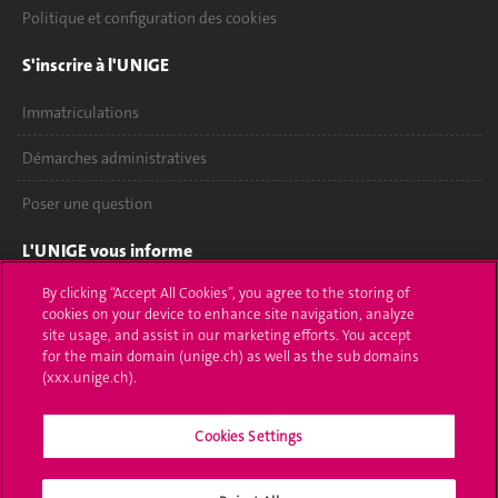
Politique et configuration des cookies
S'inscrire à l'UNIGE
Immatriculations
Démarches administratives
Poser une question
L'UNIGE vous informe
By clicking “Accept All Cookies”, you agree to the storing of
UNIGE Mobile
cookies on your device to enhance site navigation, analyze
site usage, and assist in our marketing efforts. You accept
Médias
for the main domain (unige.ch) as well as the sub domains
(xxx.unige.ch).
Offres d'emploi
Bibliothèque
Cookies Settings
Calendrier académique