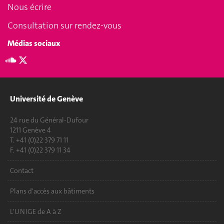
Nous écrire
Consultation sur rendez-vous
Médias sociaux
Université de Genève
24 rue du Général-Dufour
1211 Genève 4
T. +41 (0)22 379 71 11
F. +41 (0)22 379 11 34
Contact
Plans d'accès aux bâtiments
L'UNIGE de A à Z