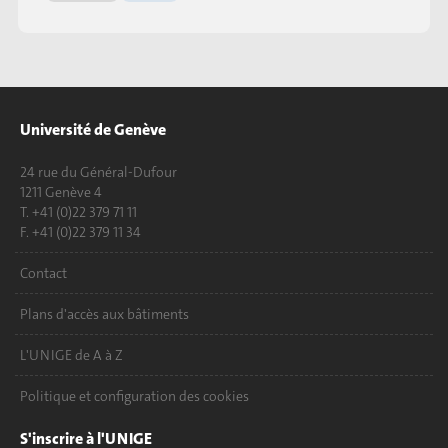
Université de Genève
24 rue du Général-Dufour
1211 Genève 4
T. +41 (0)22 379 71 11
F. +41 (0)22 379 11 34
Contact
Plans d'accès aux bâtiments
L'UNIGE de A à Z
Politique et configuration des cookies
S'inscrire à l'UNIGE