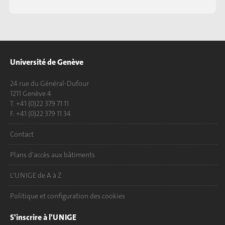
Université de Genève
24 rue du Général-Dufour
1211 Genève 4
T. +41 (0)22 379 71 11
F. +41 (0)22 379 11 34
Contact
Plans d'accès aux bâtiments
L'UNIGE de A à Z
Politique et configuration des cookies
S'inscrire à l'UNIGE