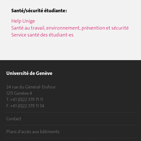
Santé/sécurité étudiante :
Help Unige
Santé au travail, environnement, prévention et sécurité
Service santé des étudiant-es
Université de Genève
24 rue du Général-Dufour
1211 Genève 4
T. +41 (0)22 379 71 11
F. +41 (0)22 379 11 34
Contact
Plans d'accès aux bâtiments