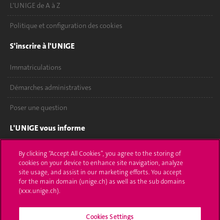
L'UNIGE de A à Z
Politique et configuration des cookies
S'inscrire à l'UNIGE
Immatriculations
Démarches administratives
Poser une question
L'UNIGE vous informe
UNIGE Mobile
By clicking “Accept All Cookies”, you agree to the storing of
cookies on your device to enhance site navigation, analyze
Médias
site usage, and assist in our marketing efforts. You accept
for the main domain (unige.ch) as well as the sub domains
Offres d'emploi
(xxx.unige.ch).
Bibliothèque
Cookies Settings