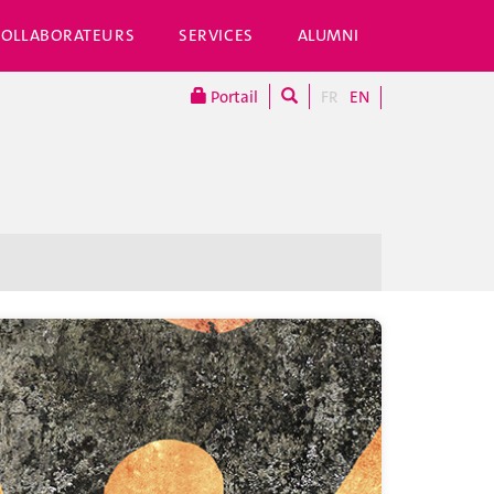
COLLABORATEURS
SERVICES
ALUMNI
Portail
FR
EN