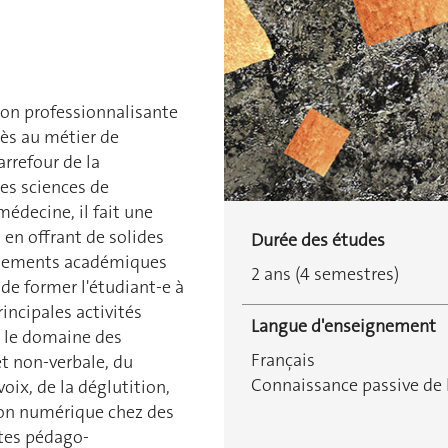
ion professionnalisante
ès au métier de
arrefour de la
es sciences de
médecine, il fait une
 en offrant de solides
Durée des études
ignements académiques
2 ans (4 semestres)
 de former l'étudiant-e à
rincipales activités
Langue d'enseignement
s le domaine des
Français
t non-verbale, du
Connaissance passive de l
voix, de la déglutition,
tion numérique chez des
tes pédago-