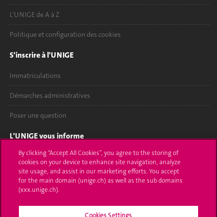
L'UNIGE de A à Z
Politique et configuration des cookies
S'inscrire à l'UNIGE
Immatriculations
Démarches administratives
Poser une question
L'UNIGE vous informe
By clicking “Accept All Cookies”, you agree to the storing of
UNIGE Mobile
cookies on your device to enhance site navigation, analyze
site usage, and assist in our marketing efforts. You accept
Médias
for the main domain (unige.ch) as well as the sub domains
(xxx.unige.ch).
Offres d'emploi
Cookies Settings
Bibliothèque