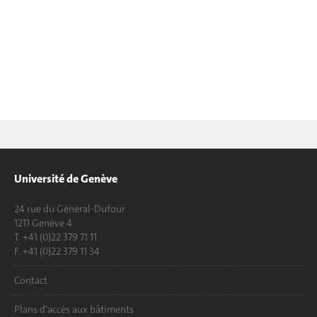
Université de Genève
24 rue du Général-Dufour
1211 Genève 4
T. +41 (0)22 379 71 11
F. +41 (0)22 379 11 34
Contact
Plans d'accès aux bâtiments