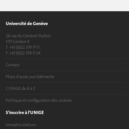
Université de Genève
24 rue du Général-Dufour
1211 Genève 4
T. +41 (0)22 379 71 11
F. +41 (0)22 379 11 34
Contact
Plans d'accès aux bâtiments
L'UNIGE de A à Z
Politique et configuration des cookies
S'inscrire à l'UNIGE
Immatriculations