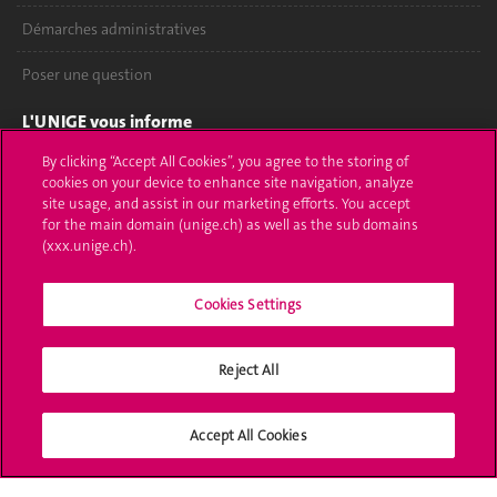
Démarches administratives
Poser une question
L'UNIGE vous informe
By clicking “Accept All Cookies”, you agree to the storing of
UNIGE Mobile
cookies on your device to enhance site navigation, analyze
site usage, and assist in our marketing efforts. You accept
Médias
for the main domain (unige.ch) as well as the sub domains
(xxx.unige.ch).
Offres d'emploi
Bibliothèque
Cookies Settings
Calendrier académique
Reject All
Médias sociaux UNIGE
Accept All Cookies