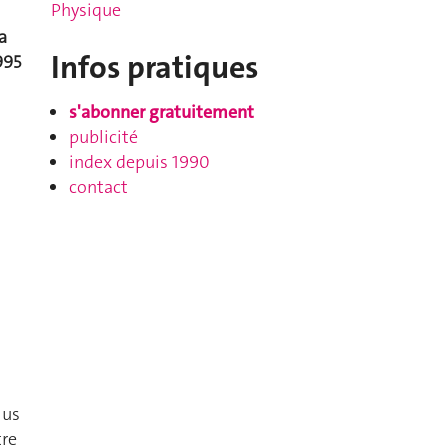
Physique
a
Infos pratiques
995
s'abonner gratuitement
publicité
index depuis 1990
contact
lus
tre