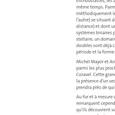
Enthousiastes, les
même temps. Parmi e
méthodiquement les
l’autre) se situant
distance) et dont u
systèmes binaires 
stellaire, un domai
doubles sont déjà 
période et la forme
Michel Mayor et An
parmi les plus proc
Coravel. Cette grand
la présence d’un sec
prendra près de qui
Au fur et à mesure 
remarquent cependan
qu’ils découvrent v