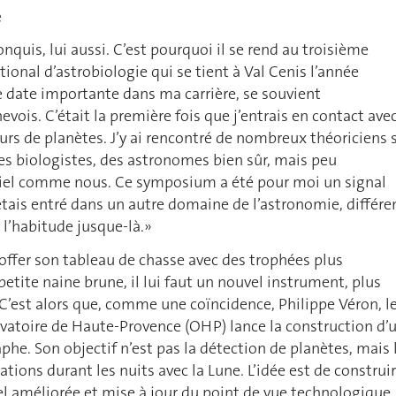
e
nquis, lui aussi. C’est pourquoi il se rend au troisième
onal d’astrobiologie qui se tient à Val Cenis l’année
e date importante dans ma carrière, se souvient
evois. C’était la première fois que j’entrais en contact avec
s de planètes. J’y ai rencontré de nombreux théoriciens 
 des biologistes, des astronomes bien sûr, mais peu
ciel comme nous. Ce symposium a été pour moi un signal
tais entré dans un autre domaine de l’astronomie, différe
 l’habitude jusque-là.»
ffer son tableau de chasse avec des trophées plus
petite naine brune, il lui faut un nouvel instrument, plus
 C’est alors que, comme une coïncidence, Philippe Véron, l
rvatoire de Haute-Provence (OHP) lance la construction d’
he. Son objectif n’est pas la détection de planètes, mais 
ations durant les nuits avec la Lune. L’idée est de construi
l améliorée et mise à jour du point de vue technologique