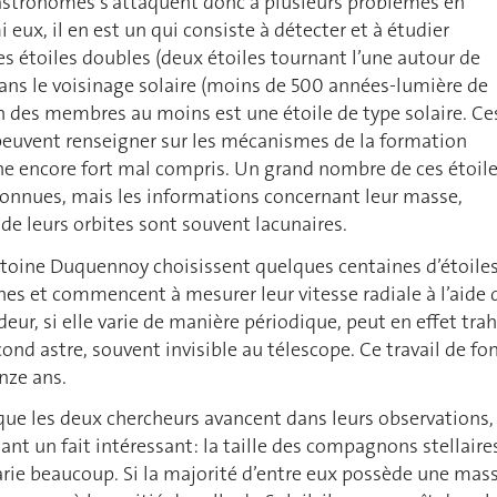
 astronomes s’attaquent donc à plusieurs problèmes en
ux, il en est un qui consiste à détecter et à étudier
 étoiles doubles (deux étoiles tournant l’une autour de
 dans le voisinage solaire (moins de 500 années-lumière de
n des membres au moins est une étoile de type solaire. Ce
peuvent renseigner sur les mécanismes de la formation
ne encore fort mal compris. Un grand nombre de ces étoil
connues, mais les informations concernant leur masse,
 de leurs orbites sont souvent lacunaires.
toine Duquennoy choisissent quelques centaines d’étoile
hes et commencent à mesurer leur vitesse radiale à l’aide 
eur, si elle varie de manière périodique, peut en effet trah
ond astre, souvent invisible au télescope. Ce travail de fo
nze ans.
que les deux chercheurs avancent dans leurs observations, 
t un fait intéressant: la taille des compagnons stellaire
arie beaucoup. Si la majorité d’entre eux possède une mas