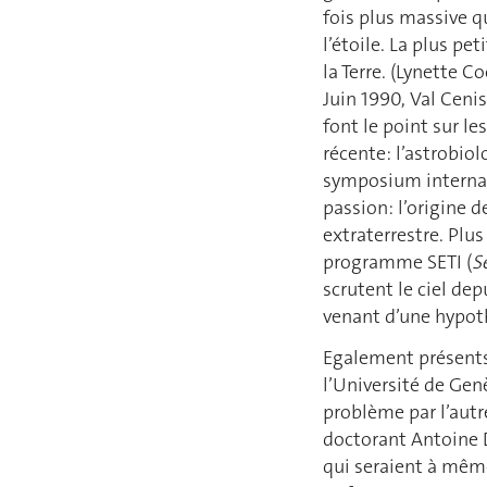
fois plus massive q
l’étoile. La plus pe
la Terre. (Lynette C
Juin 1990, Val Cenis
font le point sur l
récente: l’astrobio
symposium internat
passion: l’origine d
extraterrestre. Plus
programme SETI (
S
scrutent le ciel de
venant d’une hypoth
Egalement présents
l’Université de Gen
problème par l’autr
doctorant Antoine D
qui seraient à même