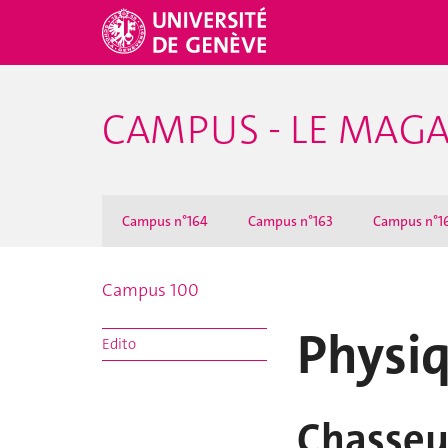
CAMPUS - LE MAGA
Campus n°164
Campus n°163
Campus n°1
Campus 100
Physi
Edito
Chasseu