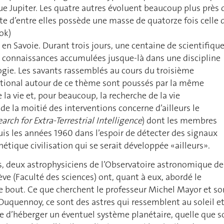
ue Jupiter. Les quatre autres évoluent beaucoup plus près 
tite d’entre elles possède une masse de quatorze fois celle 
ook)
 en Savoie. Durant trois jours, une centaine de scientifiqu
es connaissances accumulées jusque-là dans une discipline
logie. Les savants rassemblés au cours du troisième
ional autour de ce thème sont poussés par la même
e la vie et, pour beaucoup, la recherche de la vie
 de la moitié des interventions concerne d’ailleurs le
earch for Extra-Terrestrial Intelligence
) dont les membres
puis les années 1960 dans l’espoir de détecter des signaux
étique civilisation qui se serait développée «ailleurs».
, deux astrophysiciens de l’Observatoire astronomique de
ève (Faculté des sciences) ont, quant à eux, abordé le
e bout. Ce que cherchent le professeur Michel Mayor et so
uquennoy, ce sont des astres qui ressemblent au soleil e
 d’héberger un éventuel système planétaire, quelle que s