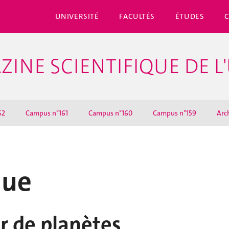
UNIVERSITÉ
FACULTÉS
ÉTUDES
ZINE SCIENTIFIQUE DE L
62
Campus n°161
Campus n°160
Campus n°159
Arc
que
r de planètes