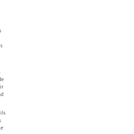
s
es
s
de
ir
nd
ils
s
se