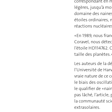
correspondant en mo
légères, jusqu’à mo
domaine des naines
étoiles ordinaires,
réactions nucléaire
«En 1989, nous fran
Coravel, nous détec
l’étoile HD114762. 
taille des planètes.
Les auteurs de la d
l’Université de Har
vraie nature de ce 
le biais des oscilla
le qualifier de «na
pas lâché, l’article
la communauté scien
extrasolaires.