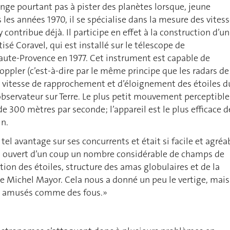
ge pourtant pas à pister des planètes lorsque, jeune
 les années 1970, il se spécialise dans la mesure des vites
 y contribue déjà. Il participe en effet à la construction d’un
sé Coravel, qui est installé sur le télescope de
aute-Provence en 1977. Cet instrument est capable de
oppler (c’est-à-dire par le même principe que les radars de
la vitesse de rapprochement et d’éloignement des étoiles d
l’observateur sur Terre. Le plus petit mouvement perceptible
 de 300 mètres par seconde; l’appareil est le plus efficace d
in.
tel avantage sur ses concurrents et était si facile et agréa
 a ouvert d’un coup un nombre considérable de champs de
ion des étoiles, structure des amas globulaires et de la
cise Michel Mayor. Cela nous a donné un peu le vertige, mais
 amusés comme des fous.»