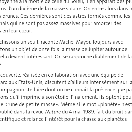
yenne à la moitié de celle du Soleil, il en apparaît des pl
ins d’un dixième de la masse solaire. On entre alors dans l
 brunes. Ces dernières sont des astres formés comme les
 mais qui ne sont pas assez massives pour amorcer des
s en leur cœur.
chissons un seuil, raconte Michel Mayor. Toujours avec
tons un objet de onze fois la masse de Jupiter autour de
Cela devient intéressant. On se rapproche diablement de la
»
écouverte, réalisée en collaboration avec une équipe de
vard aux Etats-Unis, discutent d’ailleurs intensément sur l
compagnon stellaire dont on ne connaît la présence que pa
tions qu’il imprime à son étoile. Finalement, ils optent pou
ine brune de petite masse». Même si le mot «planète» n’es
, publié dans la revue
Nature
du 4 mai 1989, fait du bruit da
tifique et relance l’intérêt pour la chasse aux planètes