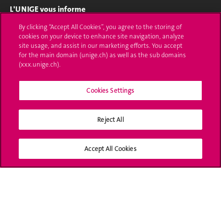
L'UNIGE vous informe
By clicking “Accept All Cookies”, you agree to the storing of
UNIGE Mobile
cookies on your device to enhance site navigation, analyze
site usage, and assist in our marketing efforts. You accept
Médias
for the main domain (unige.ch) as well as the sub domains
(xxx.unige.ch).
Offres d'emploi
Bibliothèque
Cookies Settings
Calendrier académique
Reject All
Médias sociaux UNIGE
Accept All Cookies
Accréditation