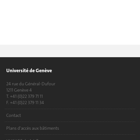
Université de Genève
24 rue du Général-Dufour
1211 Genève 4
T. +41 (0)22 379 71 11
F. +41 (0)22 379 11 34
Contact
Plans d'accès aux bâtiments