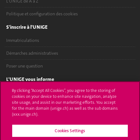
L'UNIGE de A à Z
Politique et configuration des cookies
S'inscrire à l'UNIGE
Immatriculations
Démarches administratives
Poser une question
L'UNIGE vous informe
By clicking “Accept All Cookies”, you agree to the storing of
UNIGE Mobile
cookies on your device to enhance site navigation, analyze
site usage, and assist in our marketing efforts. You accept
Médias
for the main domain (unige.ch) as well as the sub domains
(xxx.unige.ch).
Offres d'emploi
Bibliothèque
Cookies Settings