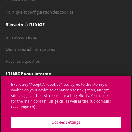
L'UNIGE de A à Z
Politique et configuration des cookies
S'inscrire à l'UNIGE
Immatriculations
Démarches administratives
Poser une question
L'UNIGE vous informe
By clicking “Accept All Cookies”, you agree to the storing of
UNIGE Mobile
cookies on your device to enhance site navigation, analyze
site usage, and assist in our marketing efforts. You accept
Médias
for the main domain (unige.ch) as well as the sub domains
(xxx.unige.ch).
Offres d'emploi
Bibliothèque
Cookies Settings