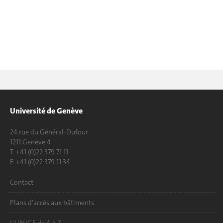
Université de Genève
24 rue du Général-Dufour
1211 Genève 4
T. +41 (0)22 379 71 11
F. +41 (0)22 379 11 34
Contact
Plans d'accès aux bâtiments