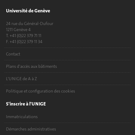
Université de Genève
24 rue du Général-Dufour
1211 Genève 4
T. +41 (0)22 379 71 11
F. +41 (0)22 379 11 34
Contact
Plans d'accès aux bâtiments
L'UNIGE de A à Z
Politique et configuration des cookies
S'inscrire à l'UNIGE
Immatriculations
Démarches administratives