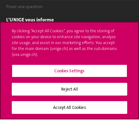
Poser une question
L'UNIGE vous informe
By clicking “Accept All Cookies”, you agree to the storing of
UNIGE Mobile
cookies on your device to enhance site navigation, analyze
site usage, and assist in our marketing efforts. You accept
Médias
for the main domain (unige.ch) as well as the sub domains
(xxx.unige.ch).
Offres d'emploi
Bibliothèque
Cookies Settings
Calendrier académique
Reject All
Médias sociaux UNIGE
Accept All Cookies
Accréditation