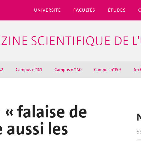
UNIVERSITÉ
FACULTÉS
ÉTUDES
ZINE SCIENTIFIQUE DE L
62
Campus n°161
Campus n°160
Campus n°159
Arc
 « falaise de
 aussi les
S