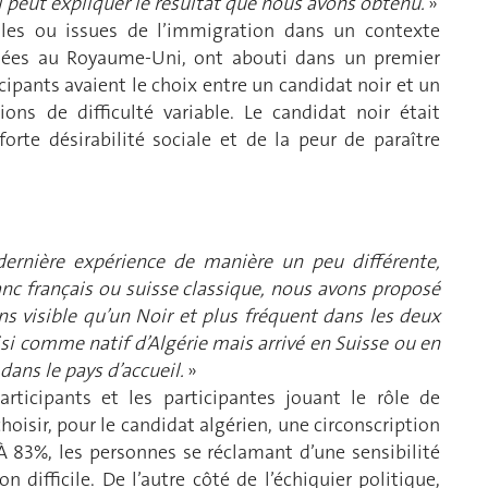
qui peut expliquer le résultat que nous avons obtenu.
»
ales ou issues de l’immigration dans un contexte
enées au Royaume-Uni, ont abouti dans un premier
cipants avaient le choix entre un candidat noir et un
ions de difficulté variable. Le candidat noir était
orte désirabilité sociale et de la peur de paraître
ernière expérience de manière un peu différente,
anc français ou suisse classique, nous avons proposé
s visible qu’un Noir et plus fréquent dans les deux
isi comme natif d’Algérie mais arrivé en Suisse ou en
 dans le pays d’accueil.
»
articipants et les participantes jouant le rôle de
hoisir, pour le candidat algérien, une circonscription
. À 83%, les personnes se réclamant d’une sensibilité
n difficile. De l’autre côté de l’échiquier politique,