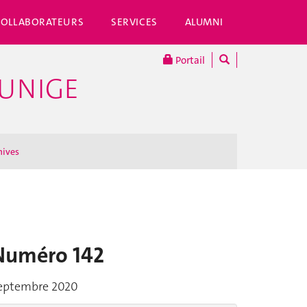
COLLABORATEURS
SERVICES
ALUMNI
Portail
'UNIGE
hives
Numéro 142
eptembre 2020