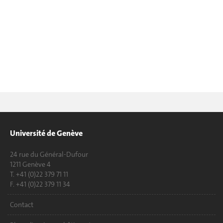
Université de Genève
24 rue du Général-Dufour
1211 Genève 4
T. +41 (0)22 379 71 11
F. +41 (0)22 379 11 34
Contact