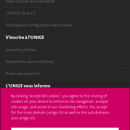
Plans d'accès aux bâtiments
L'UNIGE de A à Z
Politique et configuration des cookies
S'inscrire à l'UNIGE
Immatriculations
Démarches administratives
Poser une question
L'UNIGE vous informe
By clicking “Accept All Cookies”, you agree to the storing of
UNIGE Mobile
cookies on your device to enhance site navigation, analyze
site usage, and assist in our marketing efforts. You accept
Médias
for the main domain (unige.ch) as well as the sub domains
(xxx.unige.ch).
Offres d'emploi