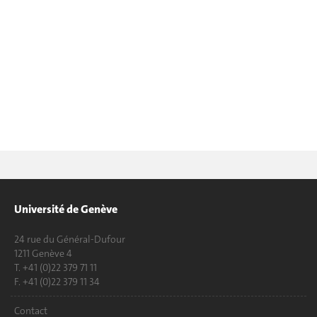
Université de Genève
24 rue du Général-Dufour
1211 Genève 4
T. +41 (0)22 379 71 11
F. +41 (0)22 379 11 34
Contact