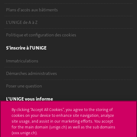
Plans d'accès aux bâtiments
L'UNIGE de A à Z
Politique et configuration des cookies
S'inscrire à l'UNIGE
Immatriculations
Démarches administratives
Poser une question
L'UNIGE vous informe
By clicking “Accept All Cookies”, you agree to the storing of
UNIGE Mobile
cookies on your device to enhance site navigation, analyze
site usage, and assist in our marketing efforts. You accept
Médias
for the main domain (unige.ch) as well as the sub domains
(xxx.unige.ch).