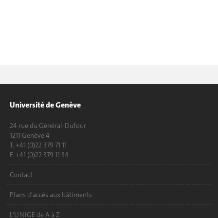
Université de Genève
24 rue du Général-Dufour
1211 Genève 4
T. +41 (0)22 379 71 11
F. +41 (0)22 379 11 34
Contact
Plans d'accès aux bâtiments
L'UNIGE de A à Z