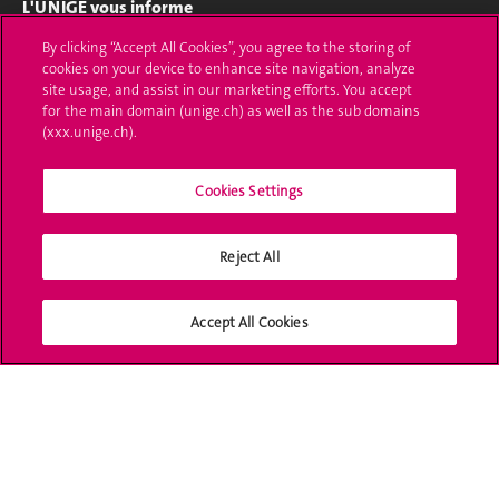
L'UNIGE vous informe
By clicking “Accept All Cookies”, you agree to the storing of
UNIGE Mobile
cookies on your device to enhance site navigation, analyze
site usage, and assist in our marketing efforts. You accept
Médias
for the main domain (unige.ch) as well as the sub domains
(xxx.unige.ch).
Offres d'emploi
Bibliothèque
Cookies Settings
Calendrier académique
Reject All
Médias sociaux UNIGE
Accept All Cookies
Accréditation