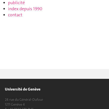
publicité
index depuis 1990
contact
Université de Genève
24 rue du Général-Dufour
1211 Genève 4