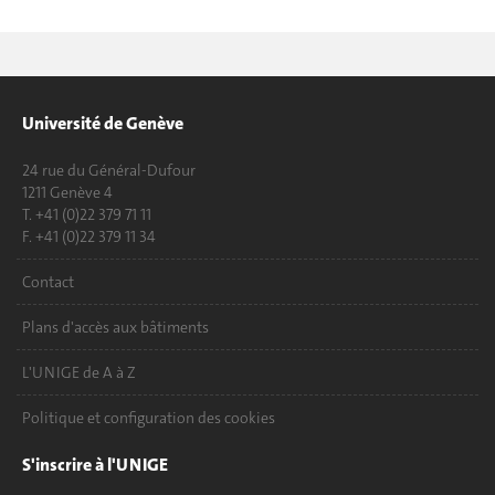
Université de Genève
24 rue du Général-Dufour
1211 Genève 4
T. +41 (0)22 379 71 11
F. +41 (0)22 379 11 34
Contact
Plans d'accès aux bâtiments
L'UNIGE de A à Z
Politique et configuration des cookies
S'inscrire à l'UNIGE