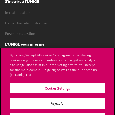
S'inscrire à l'UNIGE
Immatriculations
Démarches administratives
Poser une question
L'UNIGE vous informe
UNIGE Mobile
By clicking “Accept All Cookies”, you agree to the storing of
cookies on your device to enhance site navigation, analyze
site usage, and assist in our marketing efforts. You accept
Médias
for the main domain (unige.ch) as well as the sub domains
(xxx.unige.ch).
Offres d'emploi
Bibliothèque
Cookies Settings
Calendrier académique
Reject All
Médias sociaux UNIGE