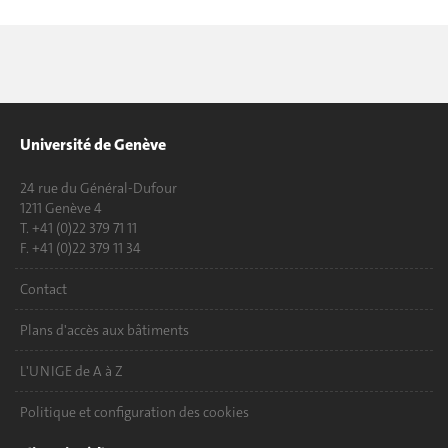
Université de Genève
24 rue du Général-Dufour
1211 Genève 4
T. +41 (0)22 379 71 11
F. +41 (0)22 379 11 34
Contact
Plans d'accès aux bâtiments
L'UNIGE de A à Z
Politique et configuration des cookies