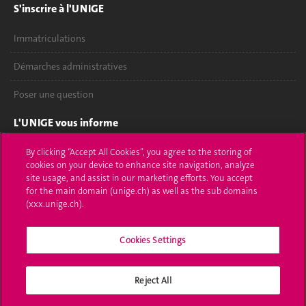
S'inscrire à l'UNIGE
Immatriculations
Démarches administratives
Poser une question
L'UNIGE vous informe
UNIGE Mobile
By clicking “Accept All Cookies”, you agree to the storing of
cookies on your device to enhance site navigation, analyze
site usage, and assist in our marketing efforts. You accept
Médias
for the main domain (unige.ch) as well as the sub domains
(xxx.unige.ch).
Offres d'emploi
Bibliothèque
Cookies Settings
Calendrier académique
Reject All
Médias sociaux UNIGE