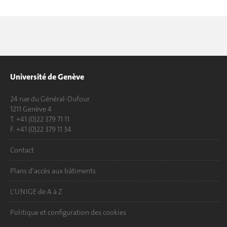
Université de Genève
24 rue du Général-Dufour
1211 Genève 4
T. +41 (0)22 379 71 11
F. +41 (0)22 379 11 34
Contact
Plans d'accès aux bâtiments
L'UNIGE de A à Z
Politique et configuration des cookies