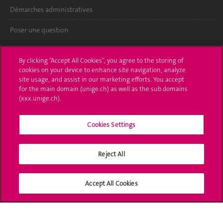
Démarches administratives
Poser une question
L'UNIGE vous informe
By clicking “Accept All Cookies”, you agree to the storing of
cookies on your device to enhance site navigation, analyze
UNIGE Mobile
site usage, and assist in our marketing efforts. You accept
for the main domain (unige.ch) as well as the sub domains
Médias
(xxx.unige.ch).
Offres d'emploi
Cookies Settings
Bibliothèque
Calendrier académique
Reject All
Médias sociaux UNIGE
Accept All Cookies
Accréditation