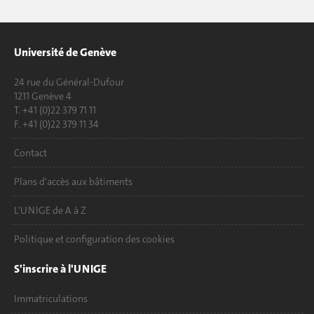
Université de Genève
24 rue du Général-Dufour
1211 Genève 4
T. +41 (0)22 379 71 11
F. +41 (0)22 379 11 34
Contact
Plans d'accès aux bâtiments
L'UNIGE de A à Z
Politique et configuration des cookies
S'inscrire à l'UNIGE
Immatriculations