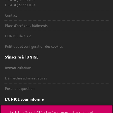
T. +41 (0)22 379 71 11
F. +41 (0)22 379 11 34
Contact
Plans d'accès aux bâtiments
L'UNIGE de A à Z
Politique et configuration des cookies
S'inscrire à l'UNIGE
Immatriculations
Démarches administratives
Poser une question
L'UNIGE vous informe
UNIGE Mobile
By clicking “Accept All Cookies”, you agree to the storing of