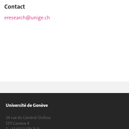
Contact
eresearch@unige.ch
Université de Genève
24 rue du Général-Dufour
1211 Genève 4