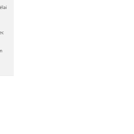
élai
ec
on