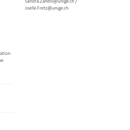
Sandra.Zanelli@unige.ch
/
Joelle.Fretz@unige.ch
cation
ue