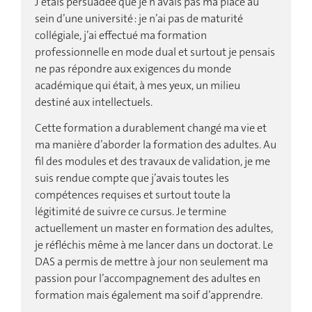
J’étais persuadée que je n’avais pas ma place au
C
sein d’une université : je n’ai pas de maturité
p
collégiale, j’ai effectué ma formation
d
professionnelle en mode dual et surtout je pensais
d
ne pas répondre aux exigences du monde
a
académique qui était, à mes yeux, un milieu
p
destiné aux intellectuels.
a
m
Cette formation a durablement changé ma vie et
l
ma manière d’aborder la formation des adultes. Au
v
fil des modules et des travaux de validation, je me
suis rendue compte que j’avais toutes les
J
compétences requises et surtout toute la
l
légitimité de suivre ce cursus. Je termine
l
actuellement un master en formation des adultes,
i
je réfléchis même à me lancer dans un doctorat. Le
V
DAS a permis de mettre à jour non seulement ma
passion pour l’accompagnement des adultes en
formation mais également ma soif d’apprendre.