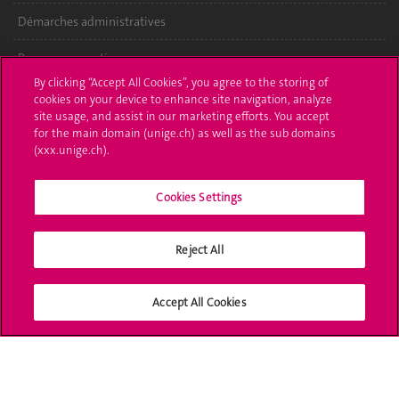
Démarches administratives
Poser une question
By clicking “Accept All Cookies”, you agree to the storing of
L'UNIGE vous informe
cookies on your device to enhance site navigation, analyze
site usage, and assist in our marketing efforts. You accept
UNIGE Mobile
for the main domain (unige.ch) as well as the sub domains
(xxx.unige.ch).
Médias
Cookies Settings
Offres d'emploi
Bibliothèque
Reject All
Calendrier académique
Accept All Cookies
Médias sociaux UNIGE