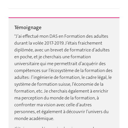
Témoignage
T
"J’ai effectué mon DAS en Formation des adultes
"
durant la volée 2017-2019. J’étais fraichement
2
diplômée, avec un brevet de formatrice d’adultes
s
en poche, et je cherchais une formation
e
’a
universitaire qui me permettrait d’acquérir des
s
compétences sur l’écosystème de la formation des
a
adultes : l’ingénierie de formation, le cadre légal, le
f
et
système de formation suisse, l’économie de la
l
formation, etc. Je cherchais également à enrichir
d
ma perception du monde de la formation, à
p
confronter ma vision avec celle d’autres
d
personnes, et également à découvrir l’univers du
p
t
monde académique.
c
e