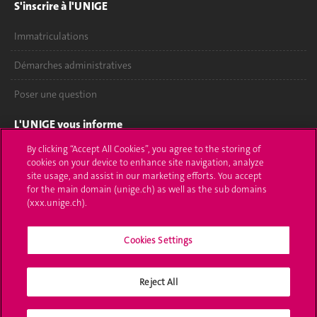
S'inscrire à l'UNIGE
Immatriculations
Démarches administratives
Poser une question
L'UNIGE vous informe
By clicking “Accept All Cookies”, you agree to the storing of
UNIGE Mobile
cookies on your device to enhance site navigation, analyze
site usage, and assist in our marketing efforts. You accept
Médias
for the main domain (unige.ch) as well as the sub domains
(xxx.unige.ch).
Offres d'emploi
Cookies Settings
Bibliothèque
Calendrier académique
Reject All
Médias sociaux UNIGE