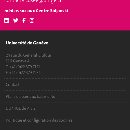
contact-ccdsee@unige.ch
médias sociaux Centre Sidjanski
Université de Genève
24 rue du Général-Dufour
1211 Genève 4
T. +41 (0)22 379 71 11
F. +41 (0)22 379 11 34
Contact
Plans d'accès aux bâtiments
L'UNIGE de A à Z
Politique et configuration des cookies