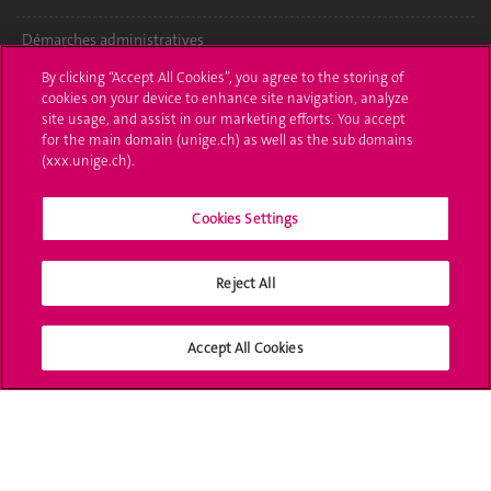
Démarches administratives
By clicking “Accept All Cookies”, you agree to the storing of
Poser une question
cookies on your device to enhance site navigation, analyze
site usage, and assist in our marketing efforts. You accept
L'UNIGE vous informe
for the main domain (unige.ch) as well as the sub domains
(xxx.unige.ch).
UNIGE Mobile
Cookies Settings
Médias
Offres d'emploi
Reject All
Bibliothèque
Accept All Cookies
Calendrier académique
Médias sociaux UNIGE