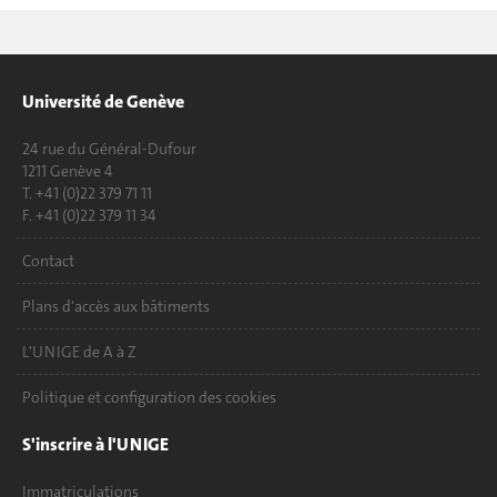
Université de Genève
24 rue du Général-Dufour
1211 Genève 4
T. +41 (0)22 379 71 11
F. +41 (0)22 379 11 34
Contact
Plans d'accès aux bâtiments
L'UNIGE de A à Z
Politique et configuration des cookies
S'inscrire à l'UNIGE
Immatriculations