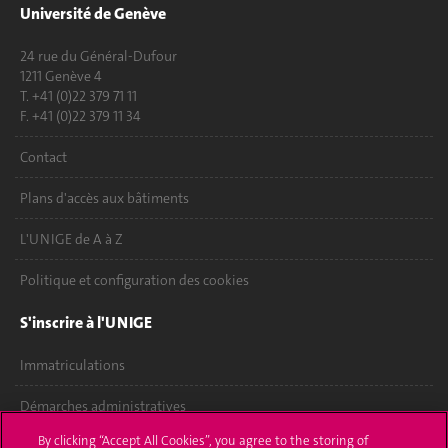
Université de Genève
24 rue du Général-Dufour
1211 Genève 4
T. +41 (0)22 379 71 11
F. +41 (0)22 379 11 34
Contact
Plans d'accès aux bâtiments
L'UNIGE de A à Z
Politique et configuration des cookies
S'inscrire à l'UNIGE
Immatriculations
Démarches administratives
By clicking “Accept All Cookies”, you agree to the storing of
Poser une question