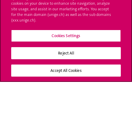
cookies on your device to enhance site navigation, analyze
site usage, and assist in our marketing efforts. You accept
L'UNIGE vous informe
for the main domain (unige.ch) as well as the sub domains
(xxx.unige.ch).
UNIGE Mobile
Cookies Settings
Médias
Offres d'emploi
Reject All
Bibliothèque
Accept All Cookies
Calendrier académique
Médias sociaux UNIGE
Accréditation