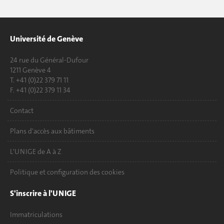
Université de Genève
24 rue du Général-Dufour
1211 Genève 4
T. +41 (0)22 379 71 11
F. +41 (0)22 379 11 34
Contact
Plans d'accès aux bâtiments
L'UNIGE de A à Z
Politique et configuration des cookies
S'inscrire à l'UNIGE
Immatriculations