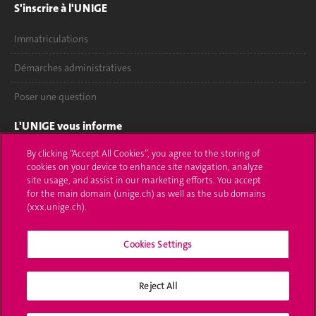
S'inscrire à l'UNIGE
Immatriculations
Démarches administratives
Poser une question
L'UNIGE vous informe
By clicking “Accept All Cookies”, you agree to the storing of
UNIGE Mobile
cookies on your device to enhance site navigation, analyze
site usage, and assist in our marketing efforts. You accept
Médias
for the main domain (unige.ch) as well as the sub domains
(xxx.unige.ch).
Offres d'emploi
Bibliothèque
Cookies Settings
Calendrier académique
Reject All
Médias sociaux UNIGE