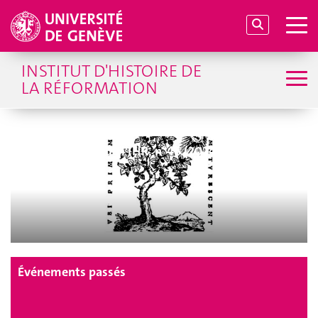
INSTITUT D'HISTOIRE DE
LA RÉFORMATION
Bulletin annuel de l'IHR, n°46 (2024-2025)
Événements passés