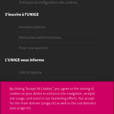
Politique et configuration des cookies
S'inscrire à l'UNIGE
Immatriculations
Démarches administratives
Poser une question
L'UNIGE vous informe
UNIGE Mobile
Médias
By clicking “Accept All Cookies”, you agree to the storing of
Offres d'emploi
cookies on your device to enhance site navigation, analyze
site usage, and assist in our marketing efforts. You accept
for the main domain (unige.ch) as well as the sub domains
Bibliothèque
(xxx.unige.ch).