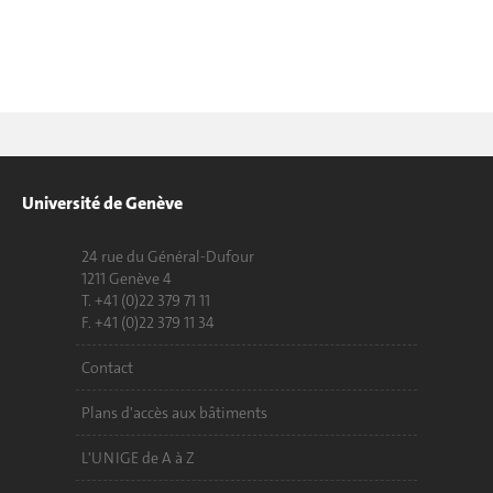
Université de Genève
24 rue du Général-Dufour
1211 Genève 4
T. +41 (0)22 379 71 11
F. +41 (0)22 379 11 34
Contact
Plans d'accès aux bâtiments
L'UNIGE de A à Z