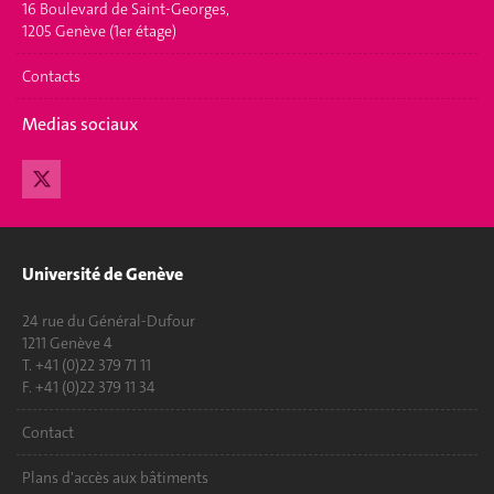
16 Boulevard de Saint-Georges,
1205 Genève (1er étage)
Contacts
Medias sociaux
Université de Genève
24 rue du Général-Dufour
1211 Genève 4
T. +41 (0)22 379 71 11
F. +41 (0)22 379 11 34
Contact
Plans d'accès aux bâtiments