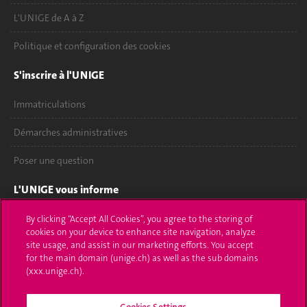
L'UNIGE de A à Z
Politique et configuration des cookies
S'inscrire à l'UNIGE
Immatriculations
Démarches administratives
Poser une question
L'UNIGE vous informe
UNIGE Mobile
By clicking “Accept All Cookies”, you agree to the storing of
cookies on your device to enhance site navigation, analyze
site usage, and assist in our marketing efforts. You accept
Médias
for the main domain (unige.ch) as well as the sub domains
(xxx.unige.ch).
Offres d'emploi
Bibliothèque