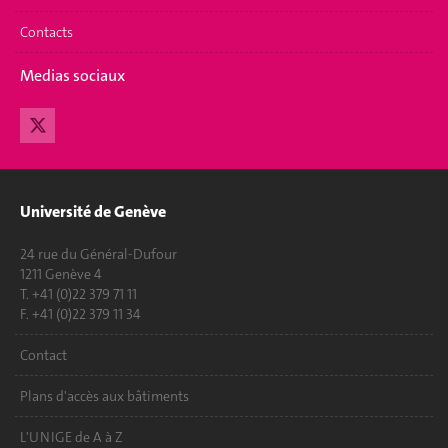
Contacts
Medias sociaux
Université de Genève
24 rue du Général-Dufour
1211 Genève 4
T. +41 (0)22 379 71 11
F. +41 (0)22 379 11 34
Contact
Plans d'accès aux bâtiments
L'UNIGE de A à Z