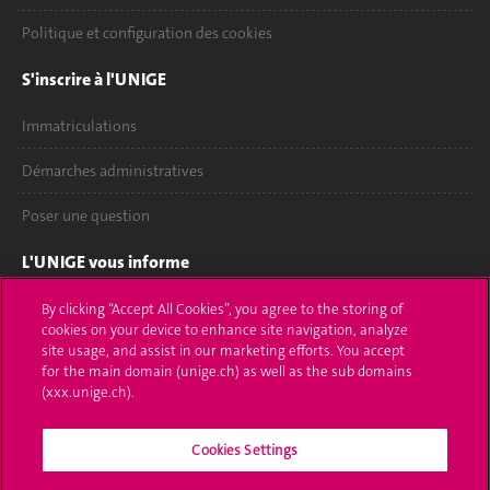
Politique et configuration des cookies
S'inscrire à l'UNIGE
Immatriculations
Démarches administratives
Poser une question
L'UNIGE vous informe
UNIGE Mobile
By clicking “Accept All Cookies”, you agree to the storing of
cookies on your device to enhance site navigation, analyze
site usage, and assist in our marketing efforts. You accept
Médias
for the main domain (unige.ch) as well as the sub domains
(xxx.unige.ch).
Offres d'emploi
Bibliothèque
Cookies Settings
Calendrier académique