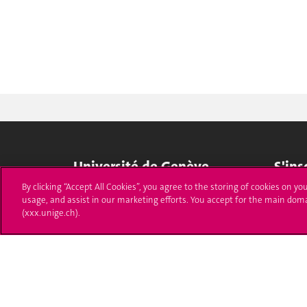
Université de Genève
S'ins
By clicking “Accept All Cookies”, you agree to the storing of cookies on yo
24 rue du Général-Dufour
Immatri
usage, and assist in our marketing efforts. You accept for the main dom
1211 Genève 4
(xxx.unige.ch).
T. +41 (0)22 379 71 11
Démarch
F. +41 (0)22 379 11 34
Poser u
Contact
Plans d'accès aux bâtiments