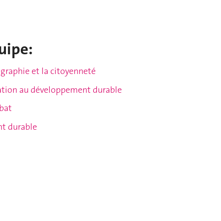
uipe:
ographie et la citoyenneté
ucation au développement durable
ébat
nt durable