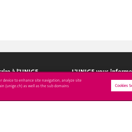
crire à l'UNIGE
L'UNIGE vous informe
ur device to enhance site navigation, analyze site
culations
UNIGE Mobile
Cookies S
ain (unige.ch) as well as the sub domains
es administratives
Médias
ne question
Offres d'emploi
Bibliothèque