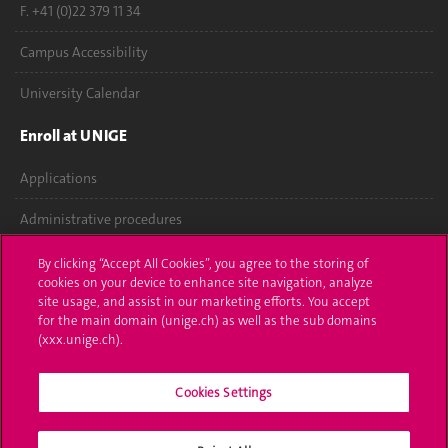
F. +41 (0)22 379 11 34
Campus Accessibility
University Calendar
Enroll at UNIGE
Applications
Administrative procedures
Ask a question
By clicking “Accept All Cookies”, you agree to the storing of
cookies on your device to enhance site navigation, analyze
Contact
site usage, and assist in our marketing efforts. You accept
for the main domain (unige.ch) as well as the sub domains
(xxx.unige.ch).
Media
Library
Cookies Settings
University Structures