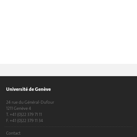
Université de Genève
24 rue du Général-Dufour
1211 Genève 4
T. +41 (0)22 379 71 11
F. +41 (0)22 379 11 34
Contact