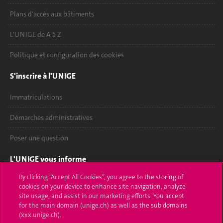
Plans d'accès aux bâtiments
L'UNIGE de A à Z
Politique et configuration des cookies
S'inscrire à l'UNIGE
Immatriculations
Démarches administratives
Poser une question
L'UNIGE vous informe
By clicking “Accept All Cookies”, you agree to the storing of
UNIGE Mobile
cookies on your device to enhance site navigation, analyze
site usage, and assist in our marketing efforts. You accept
Médias
for the main domain (unige.ch) as well as the sub domains
(xxx.unige.ch).
Offres d'emploi