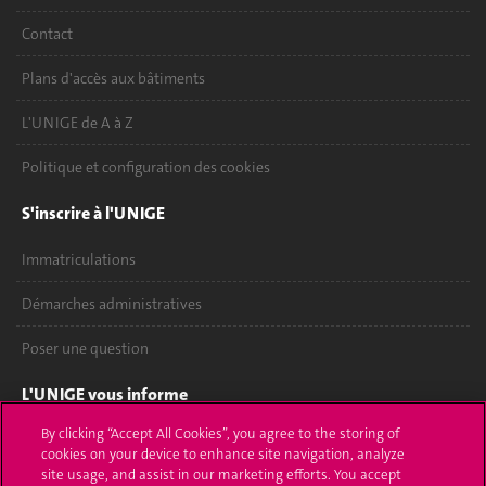
Contact
Plans d'accès aux bâtiments
L'UNIGE de A à Z
Politique et configuration des cookies
S'inscrire à l'UNIGE
Immatriculations
Démarches administratives
Poser une question
L'UNIGE vous informe
By clicking “Accept All Cookies”, you agree to the storing of
UNIGE Mobile
cookies on your device to enhance site navigation, analyze
site usage, and assist in our marketing efforts. You accept
Médias