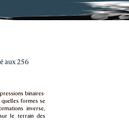
ons ternaires de la logique bivalente des propositions
s ternaires
ué aux 256
pressions binaires-
s quelles formes se
ormations inverse,
sur le terrain des