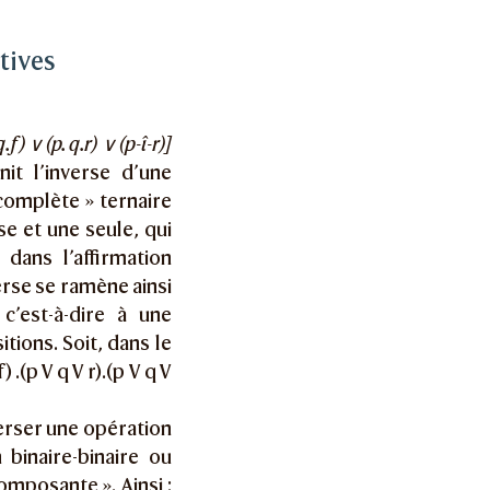
atives
q.f) ∨ (p. q.r) ∨ (p-î-r)]
nit l’inverse d’une
omplète » ternaire
se et une seule, qui
dans l’affirmation
verse se ramène ainsi
c’est-à-dire à une
tions. Soit, dans le
f) .(p V q V r).(p V q V
erser une opération
 binaire-binaire ou
omposante ». Ainsi :