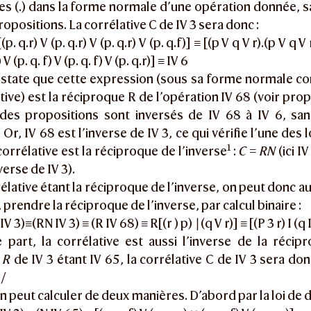
des (.) dans la forme normale d’une opération donnée, 
ropositions. La corrélative C de IV 3 sera donc :
(p. q.r) V (p. q.r) V (p. q.r) V (p. q.f)] ≡ [(p V q V r).(p V q V
) V (p. q. f) V (p. q. f) V (p. q.r)] ≡ IV 6
state que cette expression (sous sa forme normale con
tive) est la réciproque R de l’opération IV 68 (voir prop
 des propositions sont inversés de IV 68 à IV 6, san
 Or, IV 68 est l’inverse de IV 3, ce qui vérifie l’une des
1
corrélative est la réciproque de l’inverse
:
C = RN
(ici I
verse de IV 3).
élative étant la réciproque de l’inverse, on peut donc au
 prendre la réciproque de l’inverse, par calcul binaire :
IV 3)≡(RN IV 3) ≡ (R IV 68) ≡ R[(r ) p) ∣(q V r)] ≡ [(P 3 r) I (q 
e part, la corrélative est aussi l’inverse de la récip
e
R
de IV 3 étant IV 65, la corrélative C de IV 3 sera don
 /
n peut calculer de deux manières. D’abord par la loi de du