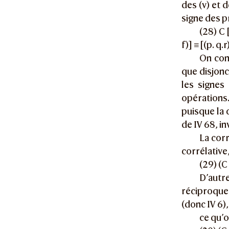
des (v) et 
signe des p
(28) C [
f)] ≡ [(p. q.r
On con
que disjonc
les signes
opérations.
puisque la 
de IV 68, in
La corr
corrélative,
(29) (C 
D’autr
réciproqu
(donc IV 6),
ce qu’o