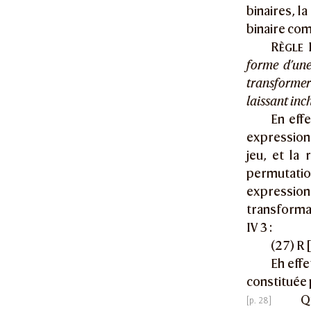
binaires, l
binaire com
Règle
I
forme d’une
transformer
laissant in
En eff
expression
jeu, et la
permutatio
expression
transforma
IV 3 :
(27) R [
Eh effe
constituée 
Q