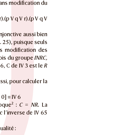
sans modification du
 r).(p V q V r).(p V q V
jonctive aussi bien
. 25), puisque seuls
s modification des
 lois du groupe
INRC,
V 6, C de IV 3 est le
R
ssi, pour calculer la
I 0] ≡ IV 6
2
roque
:
C = NR.
La
c l’inverse de IV 65
alité :