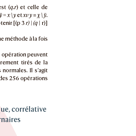
est (
q.r
) et celle de
ÿ = x \y
et
xv y ≡ χ \ ÿ.
tenir [(p 3
r) | (q
| r)]
e méthode à la fois
ne opération peuvent
rement tirés de la
 normales. Il s’agit
 des 256 opérations
ue, corrélative
rnaires