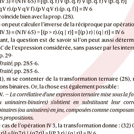
IV 3) ≡ (N IV 65) ≡ [(p. q. f) V (p. q. r) ∨ (p. q. f) V (p. q. r)]
q V r).(p V q V f).(p V q V r).(p. q. f)] ≡ IV 6
coïncide bien avec la prop. (28).
 on peut calculer l’inverse de la réciproque par opératio
IV 3) ≡ (N IV 65) = [(p > r).(q ∣ r)] ≡ [(p ) r) | (q | r)] ≡ IV 6
ant, la question est de savoir si l’on peut aussi déter
e
C
de l’expression considérée, sans passer par les inte
p. 29-
Traité,
pp. 285-6.
Traité,
pp. 285-6.
1), ni se contenter de la transformation ternaire (28), 
ons binaires. Or, la chose est également possible :
V. —
La corrélative d’une expression ternaire mise sous la 
u uninaires-binaires) s’obtient en substituant leur corr
binaires (ou uninaires) en jeu, composées comme composant
es propositions.
 cas de l’opération IV 3, la transformation donne : (32) C I
.r)] ≡ [(p7r) ∣ (q7r)] ≡ [(P 3 r) | (q | r)] ≡ IV 6