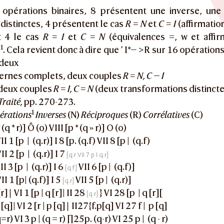
 opérations binaires, 8 présentent une inverse, une
 distinctes, 4 présentent le cas
R = N
et
C = I
(affirmatio
t 4 le cas
R = I
et
C = N
(équivalences =, w et affir
1
)
. Cela revient donc à dire que ’ I*— >R sur 16 opération
 deux
aternes complets, deux couples
R = N, C — I
deux couples
R = I, C = N
(deux transformations distincte
Traité,
pp. 270-273.
1
érations
Inverses
(N)
Réciproques
(R)
Corrélatives
(C)
 (q * r)] Ô (o) VIII [p * (q » r)] O (o)
II 1 [p | (q.r)] I 8 [p. (q.f) VII 8 [p | (q.f)
II 2 [p | (q.r)] I 7
II 3 [p | (q.r)] I 6
VII 6 [p | (q.f)]
II 1 [p| (q.f)] I 5
VII 5 [p | (q.r)]
(r]∣ VI 1 [p | q [r]| II 28
} VI 28 [p | q [r][
p [q]| VI 2 [r | p [q]∣ II27{f.p[q] VI 27 f | p [q]
q=r) VI 3 p | (q = r) ∏25p. (q-r) VI 25 p | (q - r)