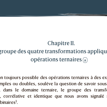
ansformations des opérations logiques : les 256 opérati
 des quatre transformations appliqué aux 256 opération
Chapitre II.
groupe des quatre transformations appliq
opérations ternaires
a
n toujours possible des opérations ternaires à des ex
simples ou doubles, soulève la question de savoir sou
, dans le domaine ternaire, le groupe des transf
, corrélative et identique que nous avons signalé 
1
binaires
.