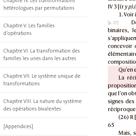
Chapitre IV. Les transformations
IV 3 [(r
y p).
hétérologues par permutations
1. Voir
D
Chapitre V. Les familles
binaires, 
d’opérations
s’appliquen
concevoir 
Chapitre VI. La transformation des
élémentair
familles les unes dans les autres
compositio
Qu’en e
Chapitre VII. Le système unique de
La réc
transformations
proposition
que l’on ob
Chapitre VIII. La nature du système
signes des
des opérations bivalentes
réciproque d
(26) R [
65
[Appendices]
Mais, 