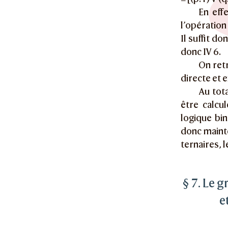
En effe
l’opération
Il suffit do
donc IV 6.
On ret
directe et 
Au tota
être calcu
logique bin
donc maint
ternaires, 
§ 7. Le 
e