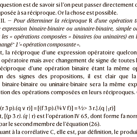
a question est de savoir si l’on peut passer directement
posée à sa réciproque. Or la chose est possible.
II. —
Pour déterminer la réciproque
R
d’une opération t
 expression binaire-binaire ou uninaire-binaire, simple ou
 les « opérations composées » binaires (ou uninaires) en 
changé^ 1’« opération composante ».
et, la réciproque d’une expression opératoire quelco
 opératoire mais avec changement de signe de toutes 
 réciproque d’une opération binaire étant la même o
n des signes des propositions, il est clair que l
 binaire-binaire ou uninaire-binaire sera la même ex
tion des opérations composées en leurs réciproques. 
(r 3 p).(q ∨ r)] ≡ [(f 3 p).(¾ V f)] ≡ ½> 3 r.}.(q ∣
r)]
1
t, [(p 3
r). (q
| r) est l’opération IV 65, dont forme fa nor
par le second membre de l’équation (26).
uant à la corrélative C, elle est, par définition, le prod