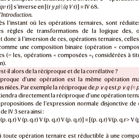
(qv
r)] s’inverse en [(r
y p) | (q V
r)] ≡ IV 68.
l’Introduction.
ès l’instant où les opérations ternaires, sont réduit
les règles de transformations de la logique des, o
t donc à l’inversion de ces, opérations ternaires, celles
comme une composition binaire (opération « compos
es (= les, opérations « composées »
considérées à tit
t
n).
st-il alors de la réciproque et de la corrélative ?
iproque d’une opération est la même opération ma
s niées. Par exemple la réciproque de
p ∨ q
est
p ∨ q (= p
tiendra directement la réciproque d’une opération terna
 propositions de l’expression normale disjonctive de 
e IV 3 sera ainsi :
(p. q.r) V (p. q.r) V (p. q.r) V (p. q.r)] ≡ [(p. q.r) V(p. q.r> V (p
si toute opération ternaire est réductible à une compo