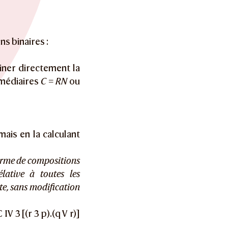
ns binaires :
miner directement la
rmédiaires
C = RN
ou
mais en la calculant
forme de compositions
élative à toutes les
e, sans modification
V 3 [(r 3 p).(q V r)]