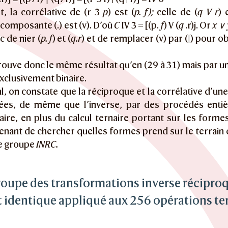
t, la corrélative de (r 3
p
) est (
p. f);
celle de (
q V r
) 
 composante (.) est (v). D’où
C
IV 3 = [(p.
f
) V (
q
.r)j. Or
x ∨ 
nc de nier (
p. f
) et (
q.r
) et de remplacer (v) par (|) pour ob
rouve donc le même résultat qu’en (29 à 31) mais par un
exclusivement binaire.
l, on constate que la réciproque et la corrélative d’u
lées, de même que l’inverse, par des procédés entiè
aire, en plus du calcul ternaire portant sur les formes
enant de chercher quelles formes prend sur le terrain
le groupe
INRC.
groupe des transformations inverse réciproq
t identique appliqué aux 256 opérations te