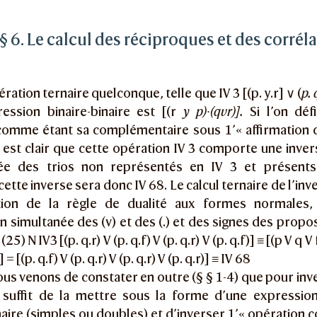
§ 6. Le calcul des réciproques et des corrél
ration ternaire quelconque, telle que IV 3 [(p. y.r] ∨ (
p. 
ression binaire-binaire est [(r
y p)∙(qvr)].
Si l’on défi
comme étant sa complémentaire sous 1’« affirmation c
il est clair que cette opération IV 3 comporte une inver
e des trios non représentés en IV 3 et présents 
cette inverse sera donc IV 68. Le calcul ternaire de l’in
ation de la règle de dualité aux formes normales, 
 simultanée des (v) et des (.) et des signes des proposi
 (25) N IV3 [(p. q.r) V (p. q.f) V (p. q.r) V (p. q.f)] ≡ [(p V q V 
] = [(p. q.f) V (p. q.r) V (p. q.r) V (p. q.r)] ≡ IV 68
ous venons de constater en outre (§ § 1-4) que pour inv
il suffit de la mettre sous la forme d’une expression
naire (simples ou doubles) et d’inverser 1’« opération c