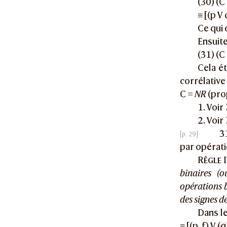
(30) (C 
≡ [(p V 
Ce qui 
Ensuite
(31) (C 
Cela ét
corrélativ
C =
NR
(pro
1. Voir
2. Voir
3
par opérati
Règle
I
binaires (o
opérations 
des signes d
Dans le
≡ [(p. f) V (q