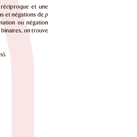
 réciproque et une
ns et négations de
p
mation ou négation
s binaires, on trouve
s).