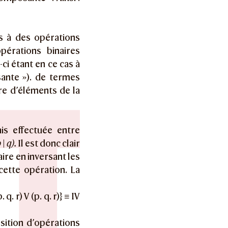
es à des opérations
pérations binaires
-ci étant en ce cas à
ante »). de termes
re d’éléments de la
is effectuée entre
 | q).
Il est donc clair
ire en inversant les
cette opération. La
. q. r) V (p. q. r)} ≡ IV
sition d’opérations