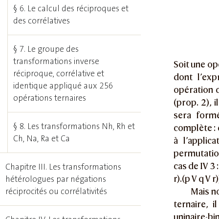
§ 6. Le calcul des réciproques et
des corrélatives
§ 7. Le groupe des
transformations inverse
Soit une opé
réciproque, corrélative et
dont l’exp
identique appliqué aux 256
opération 
opérations ternaires
(prop. 2), 
sera formé
§ 8. Les transformations Nh, Rh et
complète : 
Ch, Na, Ra et Ca
à l’applic
permutation
cas de IV 3 :
Chapitre III. Les transformations
r).(p V q V r)
hétérologues par négations
réciprocités ou corrélativités
Mais n
ternaire, 
uninaire-bi