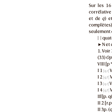
Sur les 16
corrélative
et de
q
) e
complètes
seulement
| | qu
►N et 
1. Voir
(33)
Op
VIII [p *
I 1
V
I 2
V
I 3
V
I 4
V
IIl]p. q
II 2 [r.
II 3p. (