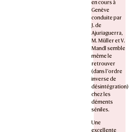
en cours à
Genève
conduite par
J. de
Ajuriaguerra,
M. Müller et V.
Mandl semble
même le
retrouver
(dans l’ordre
inverse de
désintégration)
chez les
déments
séniles.
Une
excellente