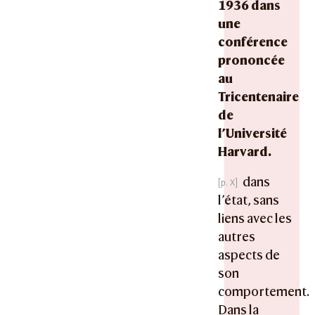
1936 dans
une
conférence
prononcée
au
Tricentenaire
de
l’Université
Harvard.
dans
l’état, sans
liens avec les
autres
aspects de
son
comportement.
Dans la