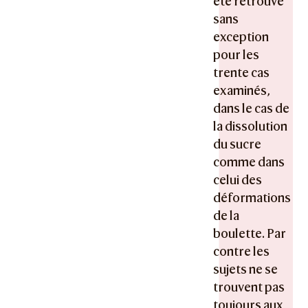
été retrouvé
sans
exception
pour les
trente cas
examinés,
dans le cas de
la dissolution
du sucre
comme dans
celui des
déformations
de la
boulette. Par
contre les
sujets ne se
trouvent pas
toujours aux