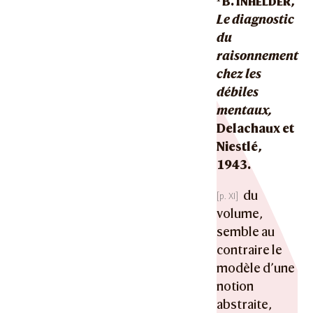
B.
Inhelder,
Le diagnostic
du
raisonnement
chez les
débiles
mentaux,
Delachaux et
Niestlé,
1943.
du
volume,
semble au
contraire le
modèle d’une
notion
abstraite,