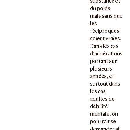
substance et
du poids,
mais sans que
les
réciproques
soient vraies.
Dans les cas
d’arriérations
portant sur
plusieurs
années, et
surtout dans
les cas
adultes de
débilité
mentale, on
pourrait se
demander si