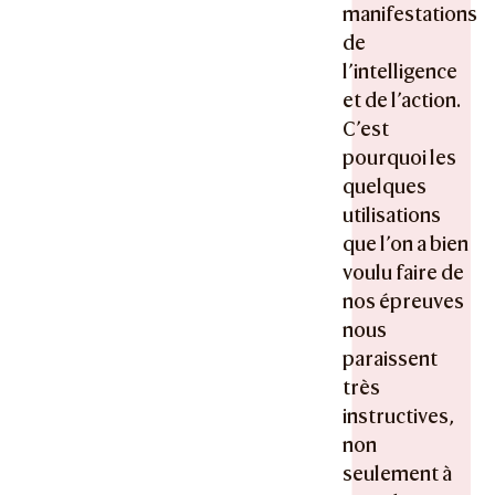
manifestations
de
l’intelligence
et de l’action.
C’est
pourquoi les
quelques
utilisations
que l’on a bien
voulu faire de
nos épreuves
nous
paraissent
très
instructives,
non
seulement à