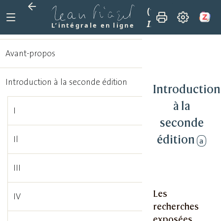
(1962)
Le dévelop
Introduction à la
L’intégrale en ligne
Avant-propos
Introduction à la seconde édition
Introduction
à la
I
seconde
édition
Il
a
III
Les
IV
recherches
exposées