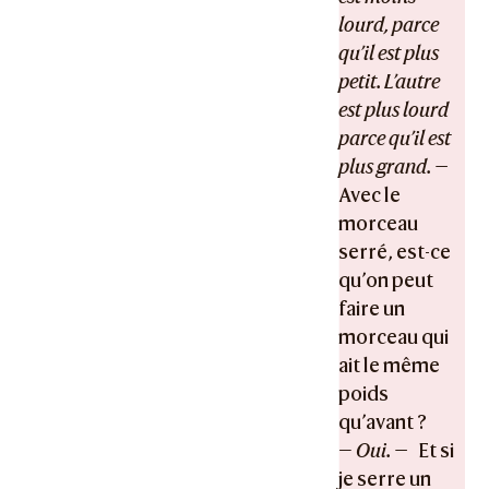
lourd, parce
qu’il est plus
petit. L’autre
est plus lourd
parce qu’il est
plus grand. —
Avec le
morceau
serré, est-ce
qu’on peut
faire un
morceau qui
ait le même
poids
qu’avant ?
—
Oui. —
Et si
je serre un