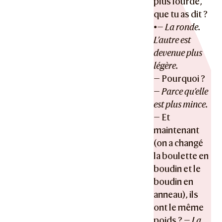
plus lourde,
que tu as dit ?
•—
La ronde.
L’autre est
devenue plus
légère.
— Pourquoi ?
—
Parce qu’elle
est plus mince.
— Et
maintenant
(on a changé
la boulette en
boudin et le
boudin en
anneau), ils
ont le même
poids ? —
La