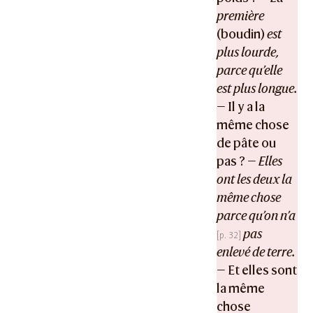
première
(boudin)
est
plus lourde,
parce qu’elle
est plus longue.
— Il y a la
même chose
de pâte ou
pas ? —
Elles
ont les deux la
même chose
parce qu’on n’a
pas
enlevé de terre.
— Et elles sont
la même
chose