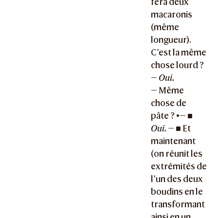
fera deux
macaronis
(même
longueur).
C’est la même
chose lourd ?
—
Oui.
— Même
chose de
pâte ? •— ■
Oui. — ■
Et
maintenant
(on réunit les
extrémités de
l’un des deux
boudins en le
transformant
ainsi en un