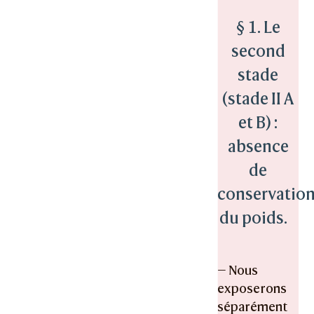
§ 1. Le
second
stade
(stade II A
et B) :
absence
de
conservatio
du poids.
— Nous
exposerons
séparément