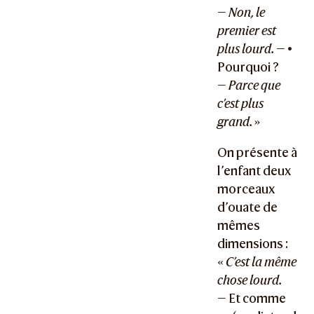
—
Non, le
premier est
plus lourd.
— •
Pourquoi ?
—
Parce que
c’est plus
grand.
»
On présente à
l’enfant deux
morceaux
d’ouate de
mêmes
dimensions :
«
C’est la même
chose lourd.
— Et comme