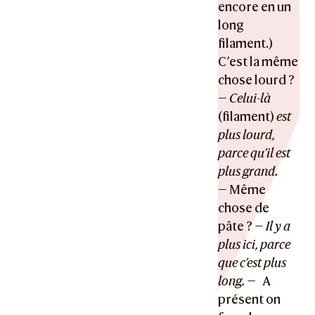
encore en un
long
filament.)
C’est la même
chose lourd ?
—
Celui-là
(filament)
est
plus lourd,
parce qu’il est
plus grand.
— Même
chose de
pâte ? —
Il y a
plus ici, parce
que c’est plus
long. —
A
présent on