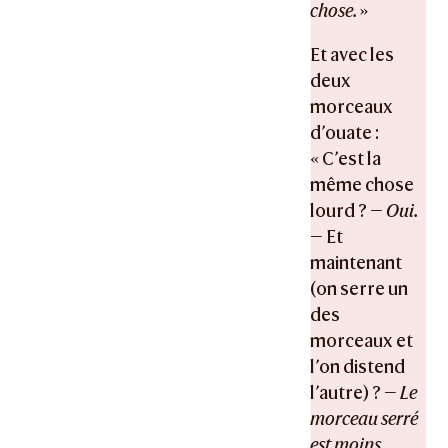
chose.
»
Et avec les
deux
morceaux
d’ouate :
« C’est la
même chose
lourd ? —
Oui.
— Et
maintenant
(on serre un
des
morceaux et
l’on distend
l’autre) ? —
Le
morceau serré
est moins