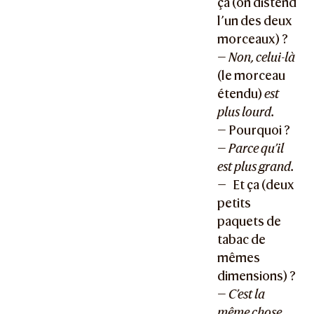
ça (on distend
l’un des deux
morceaux) ?
—
Non, celui-là
(le morceau
étendu)
est
plus lourd.
— Pourquoi ?
—
Parce qu’il
est plus grand.
—
Et ça (deux
petits
paquets de
tabac de
mêmes
dimensions) ?
—
C’est la
même chose