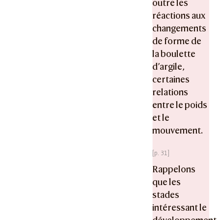
outre les
réactions aux
changements
de forme de
la boulette
d’argile,
certaines
relations
entre le poids
et le
mouvement.
Rappelons
que les
stades
intéressant le