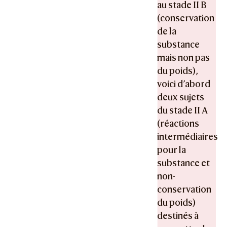
au stade II B
(conservation
de la
substance
mais non pas
du poids),
voici d’abord
deux sujets
du stade II A
(réactions
intermédiaires
pour la
substance et
non-
conservation
du poids)
destinés à