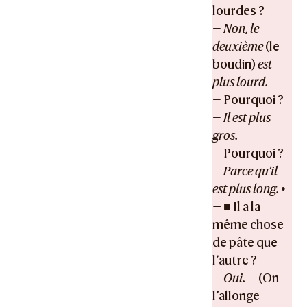
lourdes ?
—
Non, le
deuxième
(le
boudin)
est
plus lourd.
— Pourquoi ?
—
Il est plus
gros.
— Pourquoi ?
—
Parce qu’il
est plus long. •
— ■
Il a la
même chose
de pâte que
l’autre ?
—
Oui.
— (On
l’allonge