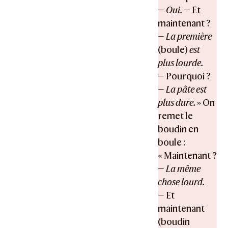
—
Oui.
— Et
maintenant ?
—
La première
(boule)
est
plus lourde.
— Pourquoi ?
—
La pâte est
plus dure.
» On
remet le
boudin en
boule :
« Maintenant ?
—
La même
chose lourd.
— Et
maintenant
(boudin