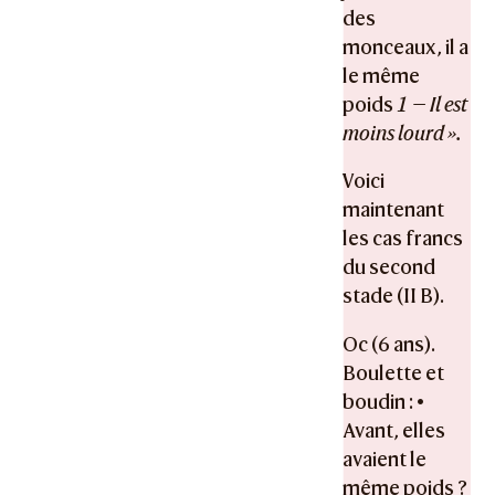
des
monceaux, il a
le même
poids
1 — Il est
moins lourd ».
Voici
maintenant
les cas francs
du second
stade (II B).
Oc (6 ans).
Boulette et
boudin : •
Avant, elles
avaient le
même poids ?