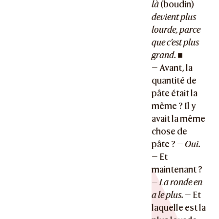
là
(boudin)
devient plus
lourde, parce
que c’est plus
grand.
■
— Avant, la
quantité de
pâte était la
même ? Il y
avait la même
chose de
pâte ? —
Oui.
— Et
maintenant ?
—
La ronde en
a le plus.
— Et
laquelle est la