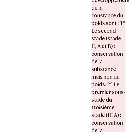
développement
de la
constance du
poids sont : 1°
Le second
stade (stade
II, A et B) :
conservation
de la
substance
mais non du
poids. 2° Le
premier sous-
stade du
troisième
stade (III A) :
conservation
de la