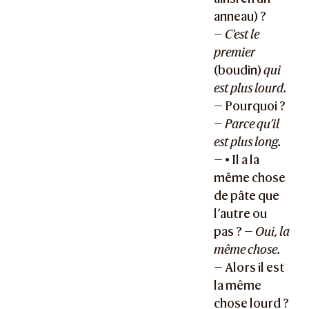
anneau) ?
—
C’est le
premier
(boudin)
qui
est plus lourd.
— Pourquoi ?
—
Parce qu’il
est plus long.
— • Il a la
même chose
de pâte que
l’autre ou
pas ? —
Oui, la
même chose.
— Alors il est
la même
chose lourd ?