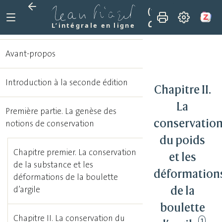
(1962)
Le dévelop
Chapitre II. La co
L’intégrale en ligne
Avant-propos
Introduction à la seconde édition
Chapitre II.
La
Première partie. La genèse des
conservatio
notions de conservation
du poids
Chapitre premier. La conservation
et les
de la substance et les
déformation
déformations de la boulette
de la
d’argile
boulette
Chapitre II. La conservation du
1