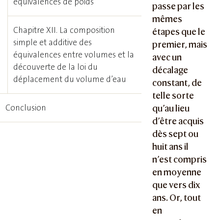
équivalences de poids
passe par les
mêmes
Chapitre XII. La composition
étapes que le
simple et additive des
premier, mais
équivalences entre volumes et la
avec un
découverte de la loi du
décalage
déplacement du volume d’eau
constant, de
telle sorte
Conclusion
qu’au lieu
d’être acquis
dès sept ou
huit ans il
n’est compris
en moyenne
que vers dix
ans. Or, tout
en