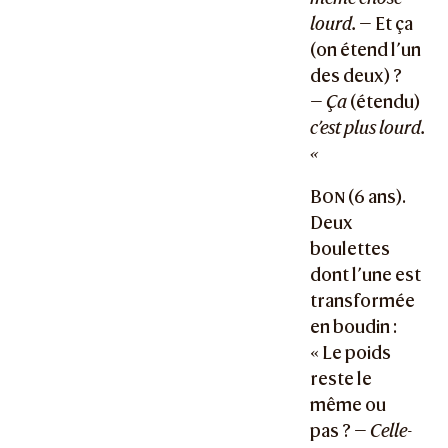
lourd.
— Et ça
(on étend l’un
des deux) ?
—
Ça
(étendu)
c’est plus lourd.
«
Bon
(6 ans).
Deux
boulettes
dont l’une est
transformée
en boudin :
« Le poids
reste le
même ou
pas ? —
Celle-