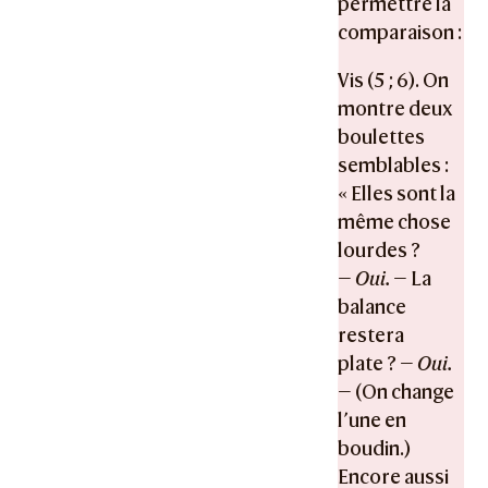
permettre la
comparaison :
Vis (5 ; 6). On
montre deux
boulettes
semblables :
« Elles sont la
même chose
lourdes ?
—
Oui.
— La
balance
restera
plate ? —
Oui.
— (On change
l’une en
boudin.)
Encore aussi