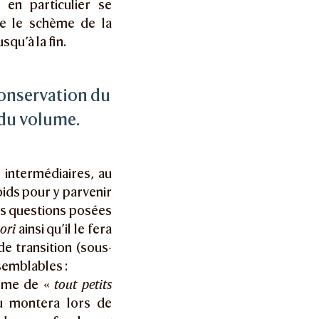
 en particulier se
ue le schème de la
squ’à la fin.
a conservation du
 du volume.
intermédiaires, au
ids pour y parvenir
des questions posées
iori
ainsi qu’il le fera
de transition (sous-
 semblables :
orme de «
tout petits
u montera lors de