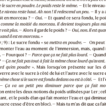
le sucre en poudre. Le poids reste le même.
— Et le niveau
 Le niveau reste haut. Ah non ! Il redescend un peu.
— Il y a
ait en morceau ? —
Oui.
— Et quand ce sera fondu, le po
t comme la moitié du morceau. Il devient toujours plus minc
 voit plus.
— Alors il garde le poids ? —
Oui, non. Il est qu
uand il est en morceau.
»
 ; 9) : Le sucre fondu « se
mettra en poudre. —
On peut l
 monter l’eau au moment de l’immersion, mais, quand 
.
— Pourquoi ? —
Parce que ça ne fait plus lourd.
— Quand i
? —
Ça ne fait pas tout à fait la même chose lourd qu’avant. Q
urd qu’en poudre
». Mais lorsqu’on présente sur les d
verre avec le sucre à côté de lui et l’autre avec le sucr
même chose si le sucre est fondu dedans ou est à côté. —
Et l
? —
Ça va un petit peu diminuer parce que ça fait mo
on entre les deux notions du poids utilisées par Ler ; cel
ant, et le poids-élan qui fait monter l’eau et qui diminu
sucre cesse d’être en bloc). — Mais tu m’as dit que ça fa