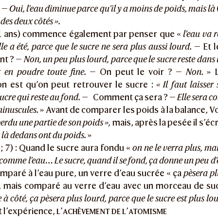
? —
Oui, l’eau diminue parce qu’il y a moins de poids, mais là
des deux côtés ».
1 ans) commence également par penser que «
l’eau va
le a été, parce que le sucre ne sera plus aussi lourd.
— Et l
nt ? —
Non, un peu plus lourd, parce que le sucre reste dans 
t en poudre toute fine.
— On peut le voir ? —
Non.
» L
on est qu’on peut retrouver le sucre :
« Il faut laisser
ucre qui reste au fond. —
Comment ça sera ? —
Elle sera c
minuscules.
» Avant de comparer les poids à la balance, 
perdu une partie de son poids »,
mais, après la pesée il s’écri
s là dedans ont du poids.
»
 ; 7) : Quand le sucre aura fondu «
on ne le verra plus, mais
 comme l’eau… Le sucre, quand il se fond, ça donne un peu d’
mparé à l’eau pure, un verre d’eau sucrée « ça
pèsera pl
, mais comparé au verre d’eau avec un morceau de su
e à côté, ça pèsera plus lourd, parce que le sucre est plus lou
 l’expérience,
l’achèvement de l’atomisme