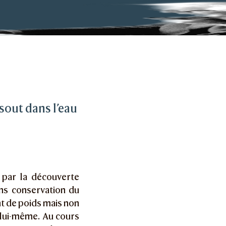
on et atomisme
au et l’achèvement de l’atomisme
sout dans l’eau
 par la découverte
ns conservation du
nt de poids mais non
 lui-même. Au cours