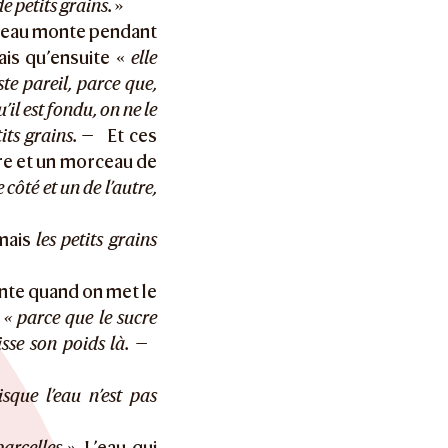
e petits grains.
»
iveau monte pendant
is qu’ensuite «
elle
ste pareil, parce que,
’il est fondu, on ne le
its grains. —
Et ces
ure et un morceau de
côté et un de l’autre,
 mais
les petits grains
nte quand on met le
a
« parce que le sucre
isse son poids là. —
sque l’eau n’est pas
arcelles ».
L’eau qui