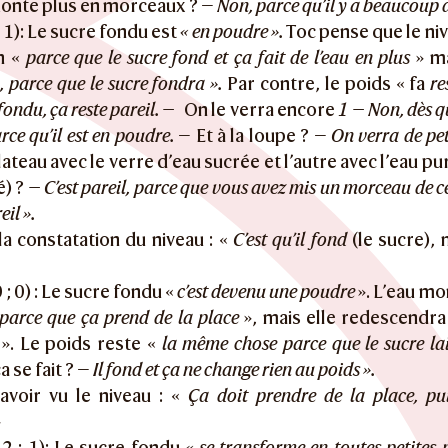
monte plus en morceaux ? —
Non, parce qu’il y a beaucoup d
; 1): Le sucre fondu est
« en poudre ».
Toc pense que le n
n «
parce que le sucre fond et ça fait de l’eau en plus
» ma
 parce que le sucre fondra ».
Par contre, le poids « fa
re
fondu, ça reste pareil. —
On le verra encore
1 — Non, dès qu
arce qu’il est en poudre.
— Et à la loupe ? —
On verra de pet
lateau avec le verre d’eau sucrée et l’autre avec l’eau p
é) ?
— C’est pareil, parce que vous avez mis un morceau de ce 
eil ».
la constatation du niveau : «
C’est qu’il fond
(le sucre),
 ; 0) : Le sucre fondu «
c’est devenu une poudre
». L’eau mo
 parce que ça prend de la place
», mais elle redescendr
». Le poids reste «
la même chose parce que le sucre la
 se fait ? —
Il fond et ça ne change rien au poids ».
avoir vu le niveau : «
Ça doit prendre de la place, pui
»
2 ; 1): Le sucre fondu
« se transforme en toutes petites p