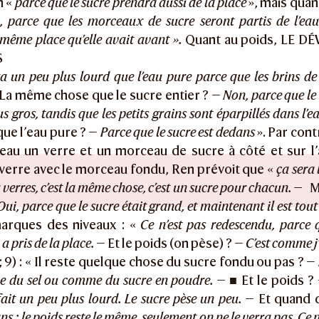
n «
parce que le sucre prendra aussi de la place
», mais quan
, parce que les morceaux de sucre seront partis de l’eau
même place qu’elle avait avant ».
Quant au poids, LE 
S
ra un peu plus lourd que l’eau pure parce que les brins de
La même chose que le sucre entier ? —
Non, parce que le 
us gros, tandis que les petits grains sont éparpillés dans l’e
que l’eau pure ? —
Parce que le sucre est dedans
». Par cont
teau un verre et un morceau de sucre à côté et sur l’
verre avec le morceau fondu, Ren prévoit que «
ça sera
 verres, c’est la même chose, c’est un sucre pour chacun. —
Ma
Oui, parce que le sucre était grand, et maintenant il est tout 
marques des niveaux : «
Ce n’est pas redescendu, parce q
a pris de la place.
— Et le poids (on pèse) ? —
C’est comme j’
; 9) : « Il reste quelque chose du sucre fondu ou pas ? —
 du sel ou comme du sucre en poudre.
— ■ Et le poids ?
ait un peu plus lourd. Le sucre pèse un peu.
— Et quand 
ns : le poids reste le même, seulement on ne le verra pas. Ce 