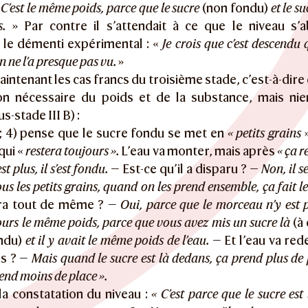
«
C’est le même poids, parce que le sucre
(non fondu)
et le su
.
» Par contre il s’attendait à ce que le niveau s’a
 le démenti expérimental : «
Je crois que c’est descend
n ne l’a presque pas vu.
»
aintenant les cas francs du troisième stade, c’est-à-dire 
on nécessaire du poids et de la substance, mais nie
s-stade III B) :
; 4) pense que le sucre fondu se met en
« petits grains
»
qui «
restera toujours ».
L’eau va monter, mais après
« ça 
st plus, il s’est fondu.
— Est-ce qu’il a disparu ?
— Non, il s
us les petits grains, quand on les prend ensemble, ça fait 
ra tout de même ? —
Oui, parce que le morceau n’y est p
jours le même poids, parce que vous avez mis un sucre là
(à 
ndu)
et il y avait le même poids de l’eau.
— Et l’eau va rede
s ? —
Mais quand le sucre est là dedans, ça prend plus de p
end moins de place ».
la constatation du niveau :
« C’est parce que le sucre est