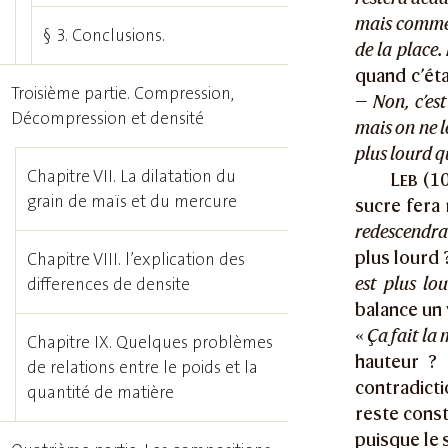
mais comme 
§ 3. Conclusions.
de la place.
quand c’ét
Troisième partie. Compression,
—
Non, c’es
Décompression et densité
mais on ne le
plus lourd q
Chapitre VII. La dilatation du
Leb
(10
grain de maïs et du mercure
sucre fera
redescendra
plus lourd 
Chapitre VIII. l’explication des
est plus lo
differences de densite
balance un 
«
Ça fait la 
Chapitre IX. Quelques problèmes
hauteur 
de relations entre le poids et la
contradicti
quantité de matière
reste const
puisque le 