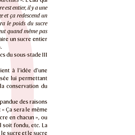
 est entier, il y a une
ge et ça redescend un
ra le poids du sucre
 peut quand même pas
ire un sucre entier
.
s du sous-stade III
ent à l’idée d’une
sée lui permettant
la conservation du
répandue des raisons
 : « Ça sera le même
cre en chacun », ou
l soit fondu, etc. La
 le sucre et le sucre