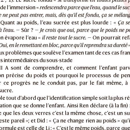
 de l’immersion «
redescendra parce que l’eau, quand le sucre
e ne peut pas entrer, mais, dès qu’il est fondu, ça se mélan
Quant au poids, l’eau sucrée est plus lourde : «
Ça se
 l’eau.
— Sûr ? —
Je crois que oui, parce que le poids ne
on évapore l’eau «
il reste tout le sucre.
— On pourrait refa
Oui, en le remettant en bloc, parce qu’il reprendra sa dureté »
ux problèmes que soulève l’examen tant de ces cas franc
as intermédiaires du sous-stade
II A sont de comprendre, et comment l’enfant parvi
on précise du poids et pourquoi le processus de pen
r ce progrès ne le conduit pas, par le fait même, à 
sucre.
le tout d’abord que l’identification simple soit la plus 
tion que se donne l’enfant. Ainsi Ren déclare (à la fin)
 que les deux verres c’est la même chose, c’est un su
este pareil »; et Did : « Ça ne change rien au poids » qu’i
formule est celle de Li : « C’est le même poids, parce que