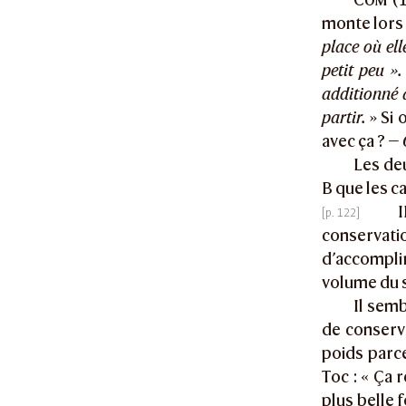
monte lors
place où ell
petit peu ».
additionné à
partir.
» Si 
avec ça ? —
Les de
B que les c
I
conservati
d’accompli
volume du 
Il semb
de conserva
poids parce
Toc : « Ça r
plus belle 