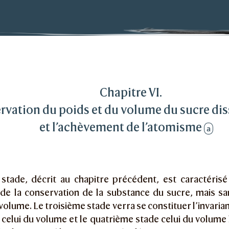
t des quantités physiques chez l’enfant : conservati
ation du poids et du volume du sucre dissout dans l’e
Chapitre VI.
rvation du poids et du volume du sucre dis
et l’achèvement de l’atomisme
a
stade, décrit au chapitre précédent, est caractérisé
de la conservation de la substance du sucre, mais sa
 volume. Le troisième stade verra se constituer l’invaria
celui du volume et le quatrième stade celui du volume