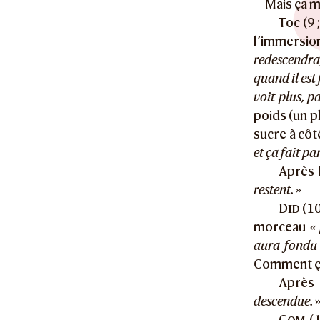
— Mais ça 
Toc (9 
l’immersio
redescendra,
quand il est 
voit plus, p
poids (un p
sucre à côt
et ça fait par
Après 
restent.
»
Did
(10
morceau
«
aura fondu
Comment ça
Après 
descendue.
Com
(1