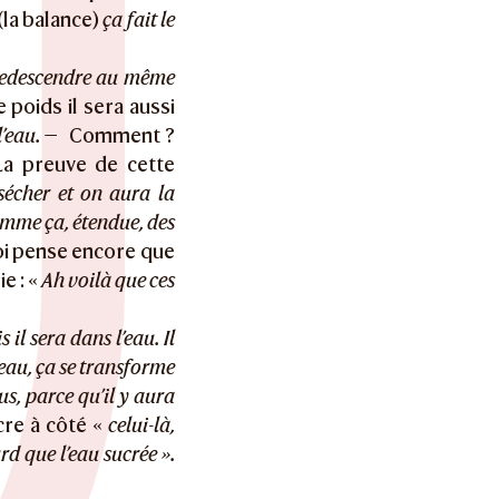
(la balance)
ça fait le
 redescendre au même
e poids il sera aussi
l’eau. —
Comment ?
a preuve de cette
 sécher et on aura la
omme ça, étendue, des
Voi pense encore que
e : «
Ah voilà que ces
 il sera dans l’eau. Il
eau, ça se transforme
us, parce qu’il y aura
cre à côté «
celui-là,
rd que l’eau sucrée ».