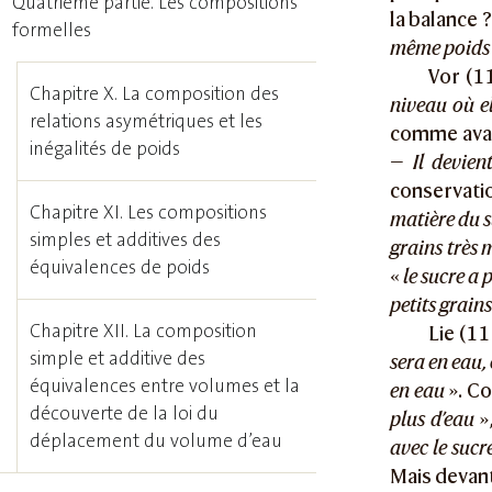
Quatrième partie. Les compositions
la balance 
formelles
même poids 
Vor (1
Chapitre X. La composition des
niveau où el
relations asymétriques et les
comme ava
inégalités de poids
—
Il devien
conservati
Chapitre XI. Les compositions
matière du s
simples et additives des
grains très 
équivalences de poids
«
le sucre a 
petits grain
Chapitre XII. La composition
Lie (11
simple et additive des
sera en eau,
équivalences entre volumes et la
en eau
». Co
découverte de la loi du
plus d’eau
»
déplacement du volume d’eau
avec le sucr
Mais devant