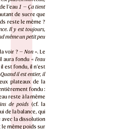
 de l’eau
1 — Ça tient
 autant de sucre que
ids reste le même ?
e. Il y est toujours,
and même un petit peu
a voir ? —
Non
». Le
il aura fondu «
l’eau
l est fondu, il n’est
uand il est entier, il
eux plateaux de la
e entièrement fondu :
’eau reste à la même
ins de poids
(cf. la
ui de la balance, qui
e avec la dissolution
it le même poids sur