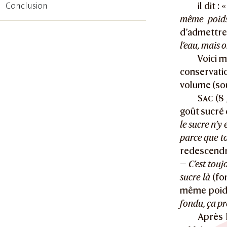
Conclusion
il dit : 
même poids
d’admettre
l’eau, mais o
Voici m
conservati
volume (sou
Sac
(8 
goût sucré 
le sucre n’y e
parce que to
redescend
—
C’est tou
sucre là
(fo
même poid
fondu, ça pr
Après 