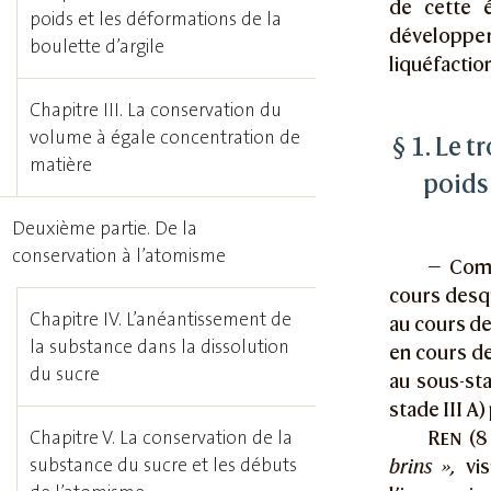
de cette é
poids et les déformations de la
développer
boulette d’argile
liquéfaction
Chapitre III. La conservation du
volume à égale concentration de
§ 1. Le t
matière
poids
Deuxième partie. De la
conservation à l’atomisme
— Comm
cours desqu
Chapitre IV. L’anéantissement de
au cours de
la substance dans la dissolution
en cours de
du sucre
au sous-sta
stade III A)
Chapitre V. La conservation de la
Ren
(8
substance du sucre et les débuts
brins »,
vis