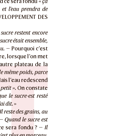
d ce sera fondu «
ça
 et l’eau prendra de
DÉVELOPPEMENT DES
 sucre restent encore
sucre était ensemble,
au.
— Pourquoi c’est
re, lorsque l’on met
autre plateau de la
 le même poids, parce
is l’eau redescend
petit ».
On constate
ue le sucre-est resté
ai dit.
»
Il reste des grains, au
 —
Quand le sucre est
ce sera fondu ? —
Il
n’est plus en morceau,