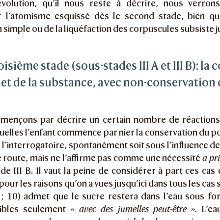
volution, qu’il nous reste à décrire, nous verrons
 l’atomisme esquissé dès le second stade, bien q
 simple ou de la liquéfaction des corpuscules subsiste ju
roisième stade (sous-stades III A et III B): l
 et de la substance, avec non-conservation
ençons par décrire un certain nombre de réactions 
elles l’enfant commence par nier la conservation du po
 l’interrogatoire, spontanément soit sous l’influence 
 route, mais ne l’affirme pas comme une nécessité
a pr
de III B. Il vaut la peine de considérer à part ces cas 
 pour les raisons qu’on a vues jusqu’ici dans tous les cas
 ; 10) admet que le sucre restera dans l’eau sous f
ibles seulement «
avec des jumelles peut-être ».
L’ea