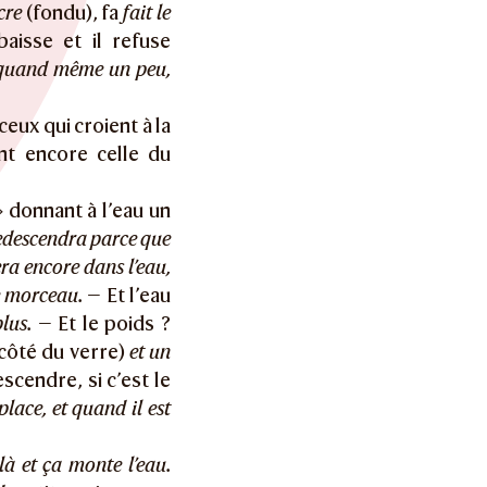
cre
(fondu), fa
fait le
baisse et il refuse
u quand même un peu,
ceux qui croient à la
nt encore celle du
 donnant à l’eau un
redescendra parce que
era encore dans l’eau,
le morceau.
— Et l’eau
lus.
— Et le poids ?
côté du verre)
et un
scendre, si c’est le
lace, et quand il est
 là et ça monte l’eau.