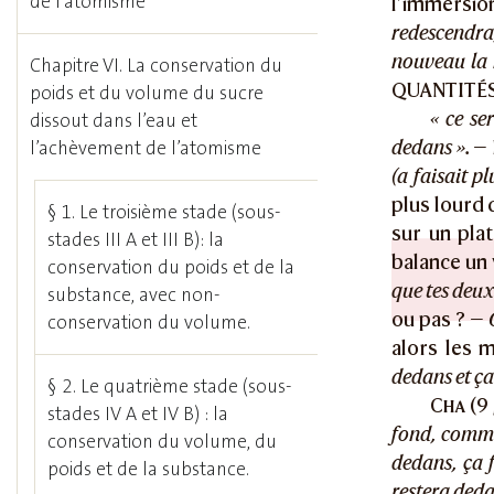
de l’atomisme
l’immersio
redescendra
nouveau la 
Chapitre VI. La conservation du
QUANTITÉ
poids et du volume du sucre
« ce se
dissout dans l’eau et
dedans ».
— 
l’achèvement de l’atomisme
(a faisait pl
plus lourd 
§ 1. Le troisième stade (sous-
sur un pla
stades III A et III B): la
balance un 
conservation du poids et de la
que tes deux
substance, avec non-
ou pas ? —
conservation du volume.
alors les 
dedans et ça 
§ 2. Le quatrième stade (sous-
Cha
(9 
stades IV A et IV B) : la
fond, comme
conservation du volume, du
dedans, ça f
poids et de la substance.
restera deda