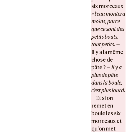
six morceaux
« l’eau montera
moins, parce
que ce sont des
petits bouts,
tout petits. —
Il y a la même
chose de
pâte ? —
Il y a
plus de pâte
dans la boule,
c’est plus lourd.
— Et si on
remet en
boule les six
morceaux et
qu’on met