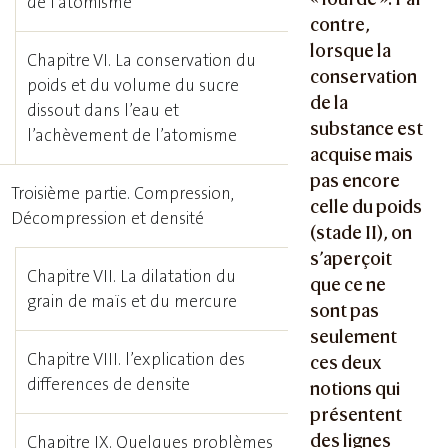
de l’atomisme
contre,
lorsque la
Chapitre VI. La conservation du
conservation
poids et du volume du sucre
de la
dissout dans l’eau et
substance est
l’achèvement de l’atomisme
acquise mais
pas encore
Troisième partie. Compression,
celle du poids
Décompression et densité
(stade II), on
s’aperçoit
Chapitre VII. La dilatation du
que ce ne
grain de maïs et du mercure
sont pas
seulement
Chapitre VIII. l’explication des
ces deux
differences de densite
notions qui
présentent
des lignes
Chapitre IX. Quelques problèmes