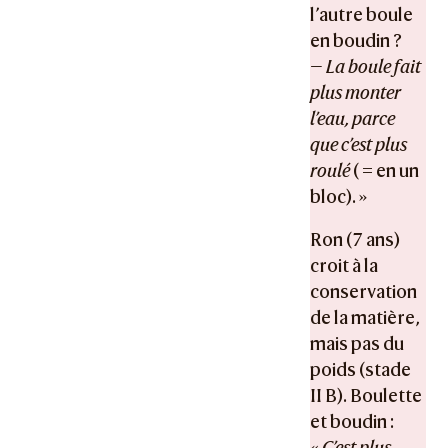
l’autre boule
en boudin ?
—
La boule fait
plus monter
l’eau, parce
que c’est plus
roulé
( = en un
bloc). »
Ron (7 ans)
croit à la
conservation
de la matière,
mais pas du
poids (stade
II B). Boulette
et boudin :
«
C’est plus