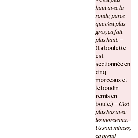
haut avec la
ronde, parce
que c’est plus
gros, ça fait
plus haut. —
(La boulette
est
sectionnée en
cinq
morceaux et
le boudin
remis en
boule.) —
C’est
plus bas avec
les morceaux.
Us sont minces,
ça prend