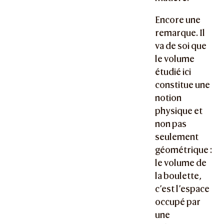
Encore une
remarque. Il
va de soi que
le volume
étudié ici
constitue une
notion
physique et
non pas
seulement
géométrique :
le volume de
la boulette,
c’est l’espace
occupé par
une