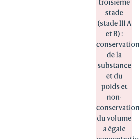
troisième
stade
(stade III A
et B) :
conservatio
de la
substance
et du
poids et
non-
conservatio
du volume
a égale