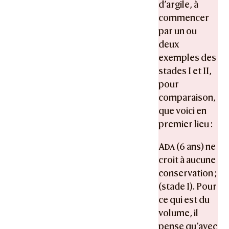
d’argile, à
commencer
par un ou
deux
exemples des
stades I et II,
pour
comparaison,
que voici en
premier lieu :
Ada
(6 ans) ne
croit à aucune
conservation ;
(stade I). Pour
ce qui est du
volume, il
pense qu’avec