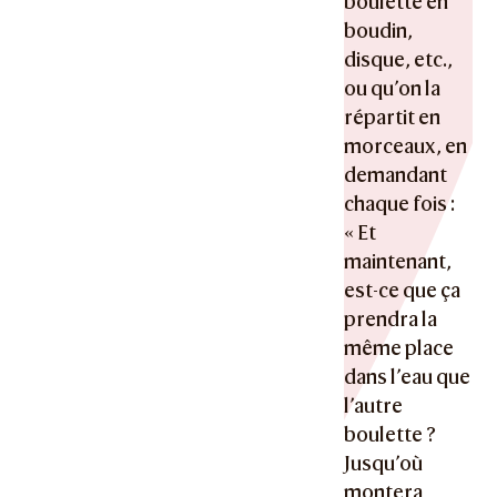
boulette en
boudin,
disque, etc.,
ou qu’on la
répartit en
morceaux, en
demandant
chaque fois :
« Et
maintenant,
est-ce que ça
prendra la
même place
dans l’eau que
l’autre
boulette ?
Jusqu’où
montera