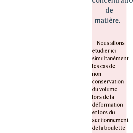
concentrati
de
matière.
— Nous allons
étudier ici
simultanément
les cas de
non-
conservation
du volume
lors de la
déformation
et lors du
sectionnement
de la boulette