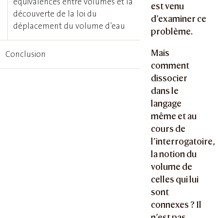
équivalences entre volumes et la
est venu
découverte de la loi du
d’examiner ce
déplacement du volume d’eau
problème.
Mais
Conclusion
comment
dissocier
dans le
langage
même et au
cours de
l’interrogatoire,
la notion du
volume de
celles qui lui
sont
connexes ? Il
n’est pas