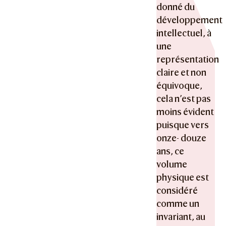
donné du
développement
intellectuel, à
une
représentation
claire et non
équivoque,
cela n’est pas
moins évident
puisque vers
onze- douze
ans, ce
volume
physique est
considéré
comme un
invariant, au