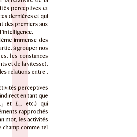
 la relativité de la
ités perceptives et
ces dernières et qui
ant des premiers aux
’intelligence.
oblème immense des
artie, à grouper nos
res, les constances
s et de la vitesse),
des relations entre ,
activités perceptives
 indirect en tant que
L
et
L.,,
etc.) qui
1
éléments rapprochés
 mot, les activités
 le champ comme tel