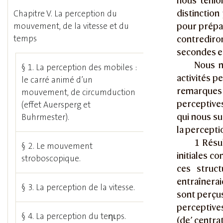
nous tenion
distinction
Chapitre V. La perception du
pour prépar
mouvement, de la vitesse et du
temps
contrediron
secondes et
Nous n
§ 1. La perception des mobiles :
activités p
le carré animé d’un
remarques 
mouvement, de circumduction
perceptives
(effet Auersperg et
qui nous su
Buhrmester).
la perceptio
1 Résul
§ 2. Le mouvement
initiales co
stroboscopique.
ces struc
entraînera
§ 3. La perception de la vitesse.
sont perçu
perceptives
§ 4. La perception du teηιps.
(de’ centra