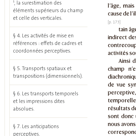
1
, la surestimation des
l’âge, mais
éléments supérieurs du champ
cause de l’i
et celle des verticales.
tain âg
§ 4. Les activités de mise en
indirect de
références : effets de cadres et
contrecoup
coordonnées perceptives.
activités s
Ainsi d
§ 5. Transports spatiaux et
champ n’e
transpositions (dimensionnels).
diachroniqu
de vue syn
perceptive,
§ 6. Les transports temporels
temporelle
et les impressions dites
résultats d
absolues.
sont donc u
nous avons 
§ 7. Les anticipations
correspon
perceptives.