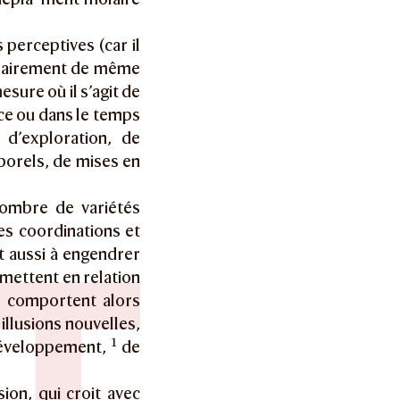
 perceptives (car il
essairement de même
sure où il s’agit de
ace ou dans le temps
 d’exploration, de
porels, de mises en
nombre de variétés
es coordinations et
t aussi à engendrer
 mettent en relation
s comportent alors
illusions nouvelles,
1
 développement,
de
sion, qui croit avec