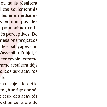
ou qu’ils résultent
l cas seulement ils
s les intermédiaires
és et non pas des
te pour admettre la
tés perceptives. De
émissions projetées
 de « balayages » ou
ssimiler l’objet, il
à concevoir comme
comme résultant déjà
eliées aux activités
its
e au sujet de cette
ent, à un âge donné,
 ceux des activités
uestion est alors de