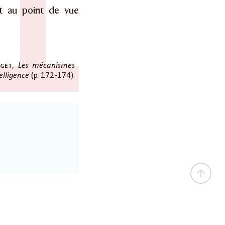
t au point de vue
aget
,
Les mécanismes
(p. 172-174).
elligence