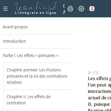
(1975)
Les mécanismes p
Partie II. Les activités
L’intégrale en ligne
Avant-propos
Introduction
Partie I. Les effets « primaires »
Chapitre premier. Les illusions
primaires et la loi des centrations
Les effets 
relatives
l’on peut a
interactio
Chapitre II. Les effets de
actuel de ce
centration
II, puisqu
fixation ob