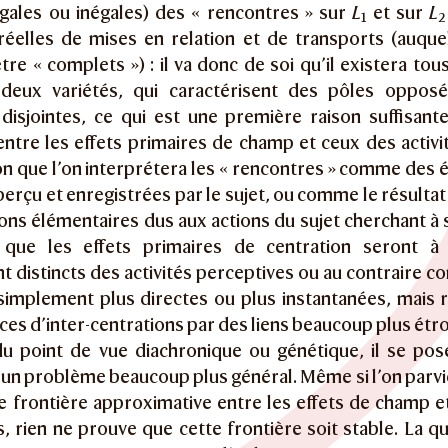
égales ou inégales) des « rencontres » sur
L
et sur
L
1
2
 réelles de mises en relation et de transports (auque
tre « complets ») : il va donc de soi qu’il existera tou
 deux variétés, qui caractérisent des pôles oppos
 disjointes, ce qui est une première raison suffisan
entre les effets primaires de champ et ceux des activi
n que l’on interprétera les « rencontres » comme des 
 perçu et enregistrées par le sujet, ou comme le résultat
ons élémentaires dus aux actions du sujet cherchant à s’a
 que les effets primaires de centration seront 
t distincts des activités perceptives ou au contraire 
 simplement plus directes ou plus instantanées, mais r
ces d’inter-centrations par des liens beaucoup plus étro
du point de vue diachronique ou génétique, il se pos
, un problème beaucoup plus général. Même si l’on parvi
e frontière approximative entre les effets de champ et
, rien ne prouve que cette frontière soit stable. La q