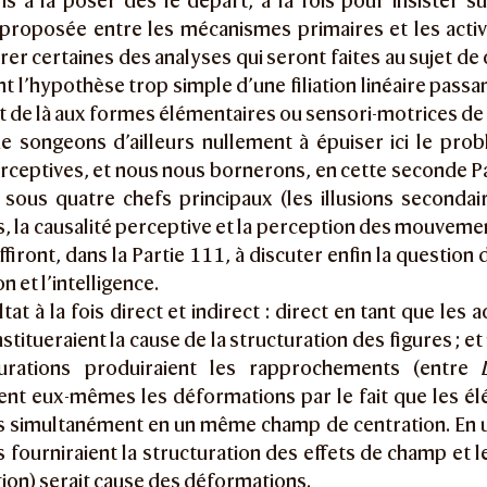
s à la poser dès le départ, à la fois pour insister sur
 proposée entre les mécanismes primaires et les activ
er certaines des analyses qui seront faites au sujet de 
t l’hypothèse trop simple d’une filiation linéaire pass
 de là aux formes élémentaires ou sensori-motrices de l
e songeons d’ailleurs nullement à épuiser ici le pr
erceptives, et nous nous bornerons, en cette seconde P
sous quatre chefs principaux (les illusions secondai
, la causalité perceptive et la perception des mouvement
ffiront, dans la Partie 111, à discuter enfin la question 
n et l’intelligence.
tat à la fois direct et indirect : direct en tant que les 
nstitueraient la cause de la structuration des figures ; et
turations produiraient les rapprochements (entre
ient eux-mêmes les déformations par le fait que les 
s simultanément en un même champ de centration. En un
 fourniraient la structuration des effets de champ et
tion) serait cause des déformations.