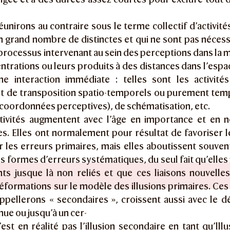
unirons au contraire sous le terme collectif d’activités
un grand nombre de distinctes et qui ne sont pas néc
 processus intervenant au sein des perceptions dans la me
centrations ou leurs produits à des distances dans l’esp
ne interaction immédiate : telles sont les activités
et de transposition spatio-temporels ou purement tem
coordonnées perceptives), de schématisation, etc.
tivités augmentent avec l’âge en importance et en 
es. Elles ont normalement pour résultat de favoriser l
 les erreurs primaires, mais elles aboutissent souven
s formes d’erreurs systématiques, du seul fait qu’elles
ts jusque là non reliés et que ces liaisons nouvelle
éformations sur le modèle des illusions primaires. Ces 
ppellerons « secondaires », croissent aussi avec le
nue ou jusqu’à un cer-
est en réalité pas l’illusion secondaire en tant qu’lllu