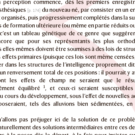
la perception commence, dès les premiers enregist
esthésiques
du nouveau-né, par consister en un e
organisés, puis progressivement complétés dans la suit
 de formation ultérieure (ou même en partie réduits o
: c’est un tableau génétique de ce genre que suggérera
ncore que pour ses représentants les plus orthodo
 elles-mêmes doivent être soumises à des lois de stru
s effets primaires (puisque ces lois sont même censées
r dans les structures de l’intelligence proprement dite)
un renversement total de ces positions : il pourrait y av
ont les effets de champ ne seraient que le résult
1
ment équilibré
, et ceux-ci seraient susceptibles
au cours du développement, sous l’effet de nouvelles a
poseraient, tels des alluvions bien sédimentées, e
’allons pas préjuger ici de la solution de ce prob
naturellement des solutions intermédiaires entre ces d