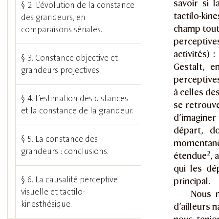
savoir si 
§ 2. L’évolution de la constance
tactilo-kin
des grandeurs, en
champ tout 
comparaisons sériales.
perceptives
activités) 
§ 3. Constance objective et
Gestalt, e
grandeurs projectives.
perceptives
à celles de
§ 4. L’estimation des distances
se retrouve
et la constance de la grandeur.
d’imaginer 
départ, d
§ 5. La constance des
momentané
grandeurs : conclusions.
2
étendue
, 
qui les dé
§ 6. La causalité perceptive
principal.
visuelle et tactilo-
Nous n
kinesthésique.
d’ailleurs 