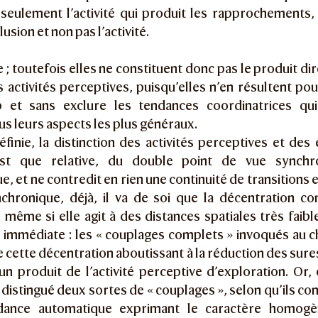
 seulement l’activité qui produit les rapprochements, 
llusion et non pas l’activité.
e ; toutefois elles ne constituent donc pas le produit d
s activités perceptives, puisqu’elles n’en résultent pou
 et sans exclure les tendances coordinatrices qui
ous leurs aspects les plus généraux.
éfinie, la distinction des activités perceptives et des
st que relative, du double point de vue synchr
e, et ne contredit en rien une continuité de transitions 
chronique, déjà, il va de soi que la décentration con
 même si elle agit à des distances spatiales très faib
 immédiate : les « couplages complets » invoqués au c
e cette décentration aboutissant à la réduction des sure
n produit de l’activité perceptive d’exploration. Or,
distingué deux sortes de « couplages », selon qu’ils co
dance automatique exprimant le caractère homog