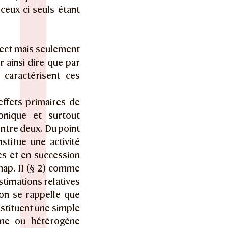
ceux-ci seuls étant
irect mais seulement
r ainsi dire que par
 caractérisent ces
 effets primaires de
onique et surtout
entre deux. Du point
stitue une activité
les et en succession
hap. II (§ 2) comme
stimations relatives
 on se rappelle que
nstituent une simple
ène ou hétérogène