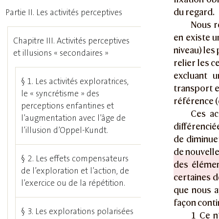
du regard.
Partie II. Les activités perceptives
Nous ré
en existe 
Chapitre III. Activités perceptives
niveau) les
et illusions « secondaires »
relier les 
excluant u
§ 1. Les activités exploratrices,
transport 
le « syncrétisme » des
référence (
perceptions enfantines et
Ces ac
l’augmentation avec l’âge de
différencié
l’illusion d’Oppel-Kundt.
de diminuer
de nouvelle
§ 2. Les effets compensateurs
des élémen
de l’exploration et l’action, de
certaines d
l’exercice ou de la répétition.
que nous a
façon conti
§ 3. Les explorations polarisées
1 Ce n’