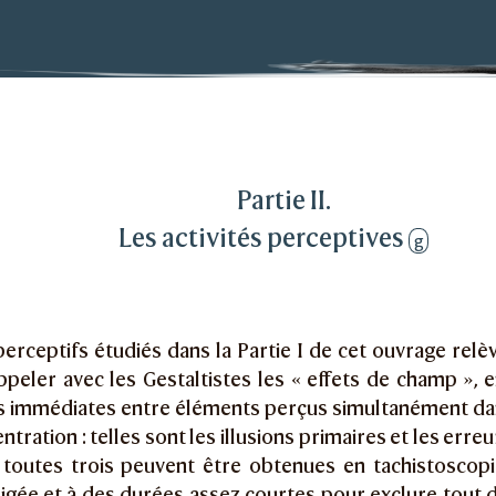
erceptifs : modèles probabilistes, analyse génétique, 
 perceptives
Partie II.
Les activités perceptives
g
perceptifs étudiés dans la Partie I de cet ouvrage rel
ppeler avec les Gestaltistes les « effets de champ », 
ns immédiates entre éléments perçus simultanément 
ntration : telles sont les illusions primaires et les erre
e toutes trois peuvent être obtenues en tachistoscop
ligée et à des durées assez courtes pour exclure tout 