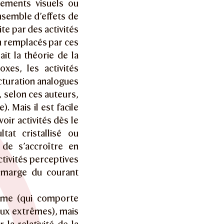
rements visuels ou
nsemble d’effets de
e par des activités
u remplacés par ces
it la théorie de la
xes, les activités
cturation analogues
, selon ces auteurs,
. Mais il est facile
oir activités dès le
at cristallisé ou
 de s’accroître en
ctivités perceptives
n marge du courant
lème (qui comporte
eux extrêmes), mais