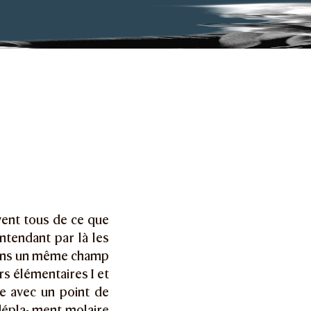
relations avec l’intelligence
èvent tous de ce que
entendant par là les
dans un même champ
urs élémentaires I et
ie avec un point de
dépla- ment molaire