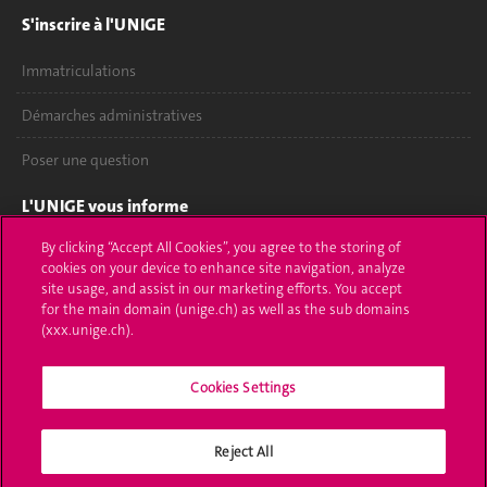
S'inscrire à l'UNIGE
Immatriculations
Démarches administratives
Poser une question
L'UNIGE vous informe
By clicking “Accept All Cookies”, you agree to the storing of
UNIGE Mobile
cookies on your device to enhance site navigation, analyze
site usage, and assist in our marketing efforts. You accept
Médias
for the main domain (unige.ch) as well as the sub domains
(xxx.unige.ch).
Offres d'emploi
Bibliothèque
Cookies Settings
Calendrier académique
Reject All
Médias sociaux UNIGE