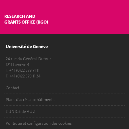
RESEARCH AND
GRANTS OFFICE (RGO)
Université de Genève
24 rue du Général-Dufour
1211 Genève 4
T. +41 (0)22 379 71 11
F. +41 (0)22 379 11 34
Contact
Plans d'accès aux bâtiments
L'UNIGE de A à Z
Politique et configuration des cookies