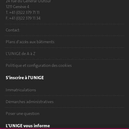
24 rue du Général-Dufour
1211 Genève 4
T. +41 (0)22 379 71 11
F. +41 (0)22 379 11 34
Contact
Plans d'accès aux bâtiments
L'UNIGE de A à Z
Politique et configuration des cookies
S'inscrire à l'UNIGE
Immatriculations
Démarches administratives
Poser une question
L'UNIGE vous informe