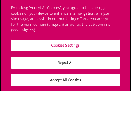
By clicking “Accept All Cookies”, you agree to the storing of
UNIGE Mobile
cookies on your device to enhance site navigation, analyze
site usage, and assist in our marketing efforts. You accept
Médias
for the main domain (unige.ch) as well as the sub domains
(xxx.unige.ch).
Offres d'emploi
Bibliothèque
Cookies Settings
Calendrier académique
Reject All
Médias sociaux UNIGE
Accept All Cookies
Accréditation