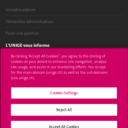
Immatriculations
Démarches administratives
Poser une question
L'UNIGE vous informe
By clicking “Accept All Cookies”, you agree to the storing of
UNIGE Mobile
cookies on your device to enhance site navigation, analyze
site usage, and assist in our marketing efforts. You accept
Médias
for the main domain (unige.ch) as well as the sub domains
(xxx.unige.ch).
Offres d'emploi
Bibliothèque
Cookies Settings
Calendrier académique
Reject All
Médias sociaux UNIGE
Accept All Cookies