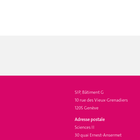
SIP, Bâtiment G
10 rue des Vieux-Grenadiers
1205 Genève
Adresse postale
Sciences II
30 quai Ernest-Ansermet