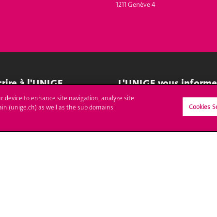
1211 Genève 4
crire à l'UNIGE
L'UNIGE vous informe
ur device to enhance site navigation, analyze site
culations
UNIGE Mobile
Cookies S
ain (unige.ch) as well as the sub domains
es administratives
Médias
ne question
Offres d'emploi
Bibliothèque
Calendrier académique