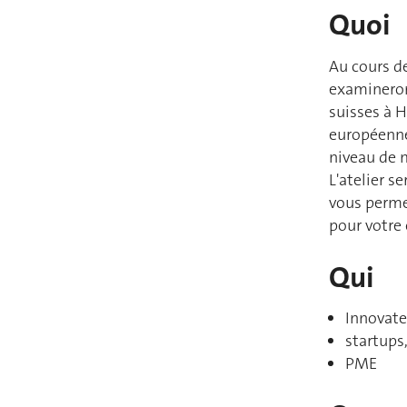
Quoi
Au cours de
examineront
suisses à H
européenne
niveau de 
L'atelier s
vous permet
pour votre 
Qui
Innovate
startups
PME