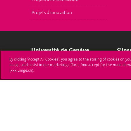
Projets d'innovation
Université de Genève
S'ins
By clicking “Accept All Cookies”, you agree to the storing of cookies on yo
24 rue du Général-Dufour
Immatri
usage, and assist in our marketing efforts. You accept for the main dom
1211 Genève 4
(xxx.unige.ch).
T. +41 (0)22 379 71 11
Démarch
F. +41 (0)22 379 11 34
Poser u
Contact
Plans d'accès aux bâtiments
L'UNIGE de A à Z
Politique et configuration des cookies