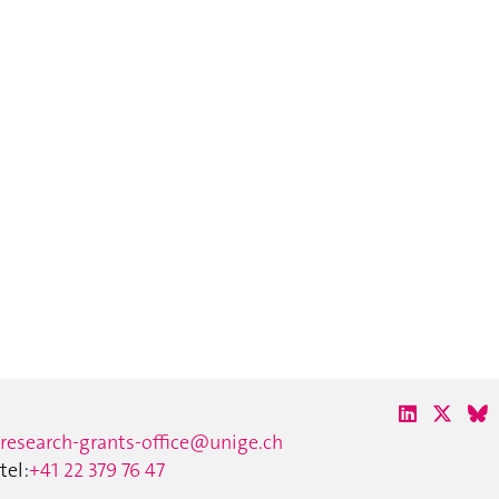
research-grants-office@unige.ch
tel:
+41 22 379 76 47