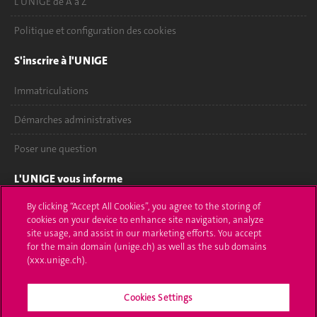
L'UNIGE de A à Z
Politique et configuration des cookies
S'inscrire à l'UNIGE
Immatriculations
Démarches administratives
Poser une question
L'UNIGE vous informe
By clicking “Accept All Cookies”, you agree to the storing of
UNIGE Mobile
cookies on your device to enhance site navigation, analyze
site usage, and assist in our marketing efforts. You accept
Médias
for the main domain (unige.ch) as well as the sub domains
(xxx.unige.ch).
Offres d'emploi
Bibliothèque
Cookies Settings