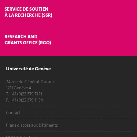
SERVICE DE SOUTIEN
À LA RECHERCHE (SSR)
RESEARCH AND
GRANTS OFFICE (RGO)
Université de Genève
24 rue du Général-Dufour
1211 Genève 4
T. +41 (0)22 379 71 11
F. +41 (0)22 379 11 34
Contact
Plans d'accès aux bâtiments