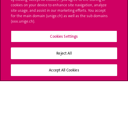
cookies on your device to enhance site navigation, analyze
UNIGE Mobile
site usage, and assist in our marketing efforts. You accept
for the main domain (unige.ch) as well as the sub domains
Médias
(xxx.unige.ch).
Offres d'emploi
Cookies Settings
Bibliothèque
Calendrier académique
Reject All
Médias sociaux UNIGE
Accept All Cookies
Accréditation