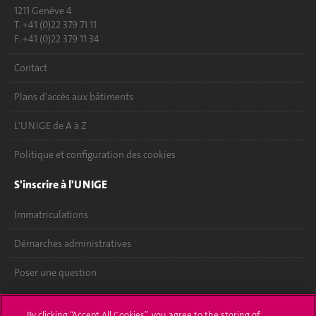
1211 Genève 4
T. +41 (0)22 379 71 11
F. +41 (0)22 379 11 34
Contact
Plans d'accès aux bâtiments
L'UNIGE de A à Z
Politique et configuration des cookies
S'inscrire à l'UNIGE
Immatriculations
Démarches administratives
Poser une question
L'UNIGE vous informe
By clicking “Accept All Cookies”, you agree to the storing of