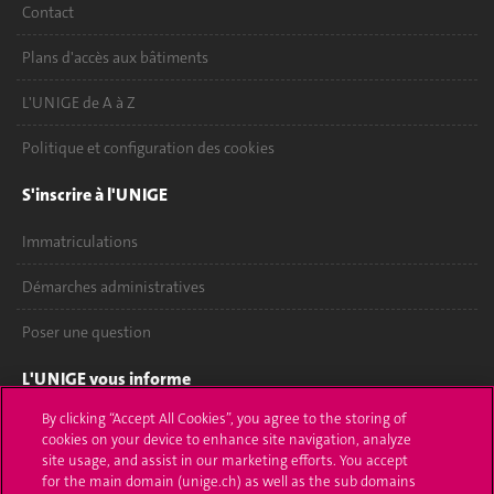
Contact
Plans d'accès aux bâtiments
L'UNIGE de A à Z
Politique et configuration des cookies
S'inscrire à l'UNIGE
Immatriculations
Démarches administratives
Poser une question
L'UNIGE vous informe
By clicking “Accept All Cookies”, you agree to the storing of
UNIGE Mobile
cookies on your device to enhance site navigation, analyze
site usage, and assist in our marketing efforts. You accept
Médias
for the main domain (unige.ch) as well as the sub domains