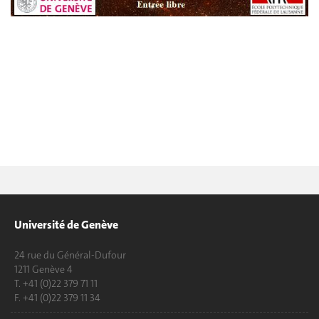
Université de Genève
24 rue du Général-Dufour
1211 Genève 4
T. +41 (0)22 379 71 11
F. +41 (0)22 379 11 34